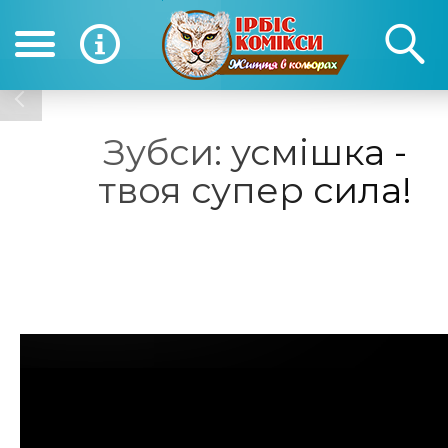
(050) 390-12-12
(0
12-12
Зубси: усмішка -
твоя супер сила!