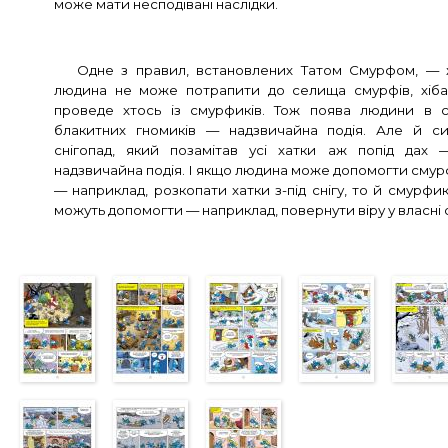
може мати несподівані наслідки.
Одне з правил, встановлених Татом Смурфом, —
людина не може потрапити до селища смурфів, хіба
проведе хтось із смурфиків. Тож поява людини в 
блакитних гномиків — надзвичайна подія. Але й с
снігопад, який позамітав усі хатки аж попід дах
надзвичайна подія. І якщо людина може допомогти сму
— наприклад, розкопати хатки з-під снігу, то й смурфи
можуть допомогти — наприклад, повернути віру у власні 