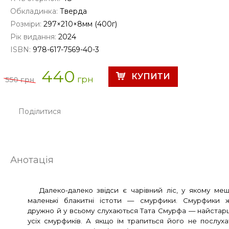
Обкладинка:
Тверда
Розміри:
297×210×8мм (400г)
Рік видання:
2024
ISBN:
978-617-7569-40-3
440
грн
550 грн
Поділитися
Анотація
Далеко-далеко звідси є чарівний ліс, у якому ме
маленькі блакитні істоти — смурфики. Смурфики 
дружно й у всьому слухаються Тата Смурфа — найстар
усіх смурфиків. А якщо їм трапиться його не послуха