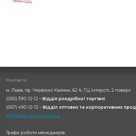
460 грн
Контакти
м. Львів, пр. Червоної Калини, 62 А, ТЦ Інтерсіті, 2 поверх
(050) 390-12-12 –
Відділ роздрібної торгівлі
(067) 490-12-12 –
Відділ оптових та корпоративних прод
info@irbis-comics.com.ua
Графік роботи менеджерів: