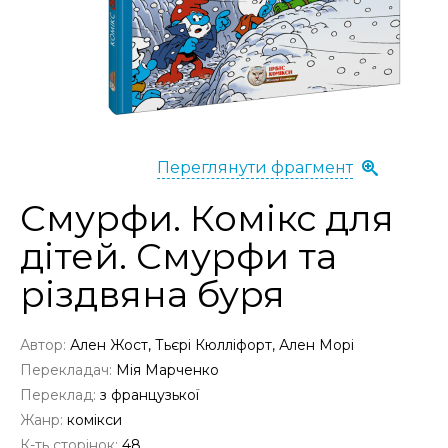
Переглянути фрагмент
Смурфи. Комікс для
дітей. Смурфи та
різдвяна буря
Автор:
Ален Жост, Тьєрі Кюлліфорт, Ален Морі
Перекладач:
Мія Марченко
Переклад:
з французької
Жанр:
комікси
К-ть сторінок:
48