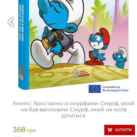
Комікс. Зростаємо зі смурфами. Смурф, який
не був ввічливим. Смурф, який не хотів
ділитися
368
грн