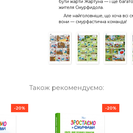
бути жарти Жартуна — і ще багато
жителя Смурфидола.
Але найголовніше, що хоча всі см
вони — смурфастична команда!
Також рекомендуємо:
-20%
-20%