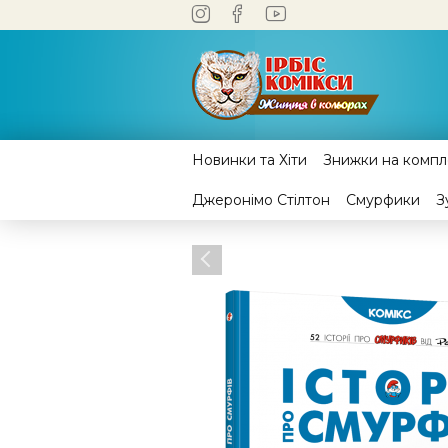
Новинки та Хіти
Знижки на компле
Джеронімо Стілтон
Смурфики
З