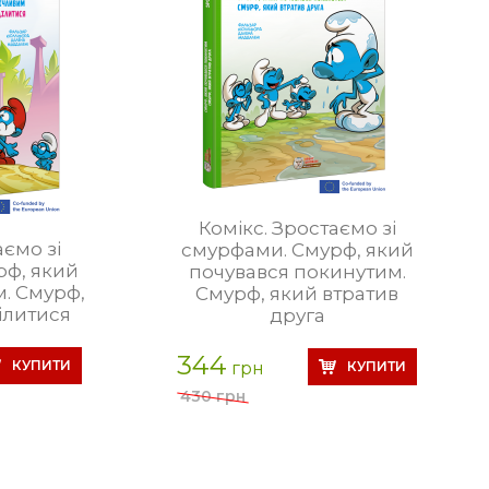
Комікс. Зростаємо зі
аємо зі
смурфами. Смурф, який
рф, який
почувався покинутим.
м. Смурф,
Смурф, який втратив
ділитися
друга
344
грн
430 грн