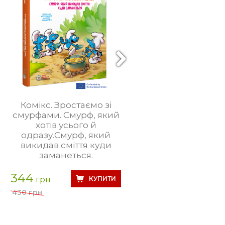
Комікс. Зростаємо зі
Смурфи. Комік
смурфами. Смурф, який
Чорні 
хотів усього й
одразу.Смурф, який
376
грн
викидав сміття куди
470 грн
заманеться.
344
грн
430 грн