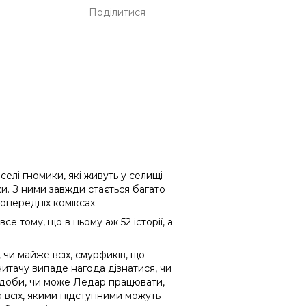
Поділитися
лі гномики, які живуть у селищі
. З ними завжди стається багато
попередніх коміксах.
 тому, що в ньому аж 52 історії, а
чи майже всіх, смурфиків, що
читачу випаде нагода дізнатися, чи
одоби, чи може Ледар працювати,
 всіх, якими підступними можуть