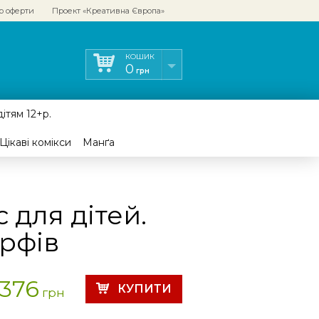
р оферти
Проект «Креативна Європа»
КОШИК
0
грн
ітям 12+р.
Цікаві комікси
Манґа
 для дітей.
урфів
376
грн