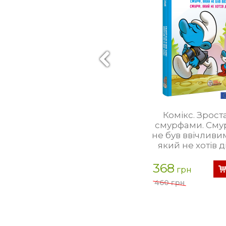
Комікс. Зрост
смурфами. Сму
не був ввічливи
який не хотів 
368
грн
460 грн