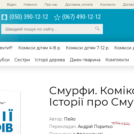
Відео
Новини
Про нас
Доставка, оплата
Контакти
Догові
(050) 390-12-12
(067) 490-12-12
кти!!!
Комікси дітям 4-8 р.
Комікси дітям 7-12 р.
Комікси д
убси
Сестри
Історії дерева
Джек-тварина
Комплекти
Смурфи. Комікс
Історії про См
Автор:
Пейо
470 грн
Перекладач:
Андрій Поритко