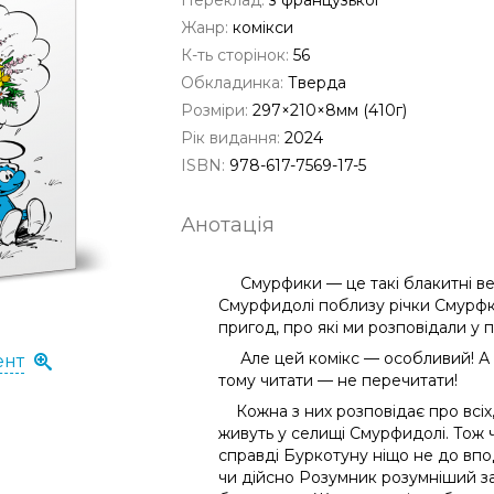
Переклад:
з французької
Жанр:
комікси
К-ть сторінок:
56
Обкладинка:
Тверда
Розміри:
297×210×8мм (410г)
Рік видання:
2024
ISBN:
978-617-7569-17-5
Анотація
Смурфики — це такі блакитні весе
Смурфидолі поблизу річки Смурфки
пригод, про які ми розповідали у 
Але цей комікс — особливий! А все
ент
тому читати — не перечитати!
Кожна з них розповідає про всіх, 
живуть у селищі Смурфидолі. Тож 
справді Буркотуну ніщо не до вп
чи дійсно Розумник розумніший за