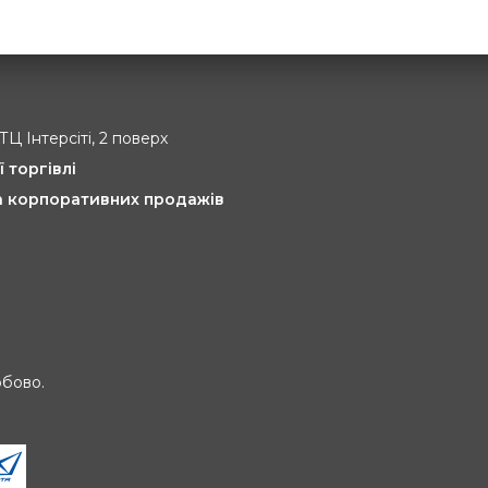
 ТЦ Інтерсіті, 2 поверх
ї торгівлі
та корпоративних продажів
обово.