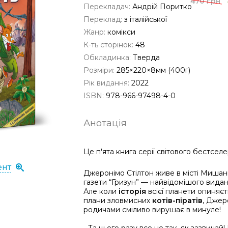
470 грн
Перекладач:
Андрій Поритко
Переклад:
з італійської
Жанр:
комікси
К-ть сторінок:
48
Обкладинка:
Тверда
Розміри:
285×220×8мм (400г)
Рік видання:
2022
ISBN:
978-966-97498-4-0
Анотація
Це п'ята книга серії світового бестсе
ент
Джеронімо Стілтон живе в місті Мишан
газети “Гризун” — найвідомішого вида
Але коли
історія
всієї планети опиняєт
плани зловмисних
котів-піратів
, Джер
родичами сміливо вирушає в минуле!