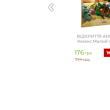
ВІДКРИТТЯ АМ
Комікс.Малий
176
грн
220 грн