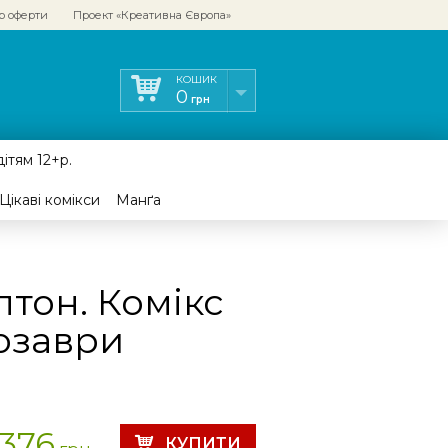
р оферти
Проект «Креативна Європа»
КОШИК
0
грн
ітям 12+р.
Цікаві комікси
Манґа
тон. Комікс
нозаври
376