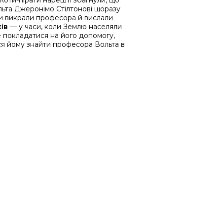
й! Коти-пірати нарешті збагнули, що
ьта Джеронімо Стілтонові щоразу
ни викрали професора й вислали
ків
— у часи, коли Землю населяли
 покладатися на його допомогу,
ься йому знайти професора Вольта в