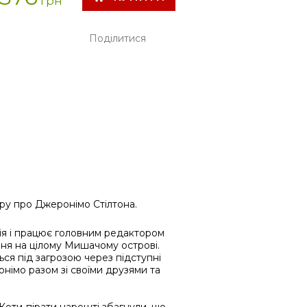
грн
Поділитися
леру про Джеронімо Стілтона.
ія і працює головним редактором
ння на цілому Мишачому острові.
ься під загрозою через підступні
онімо разом зі своїми друзями та