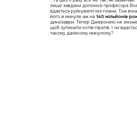
...Та цього разу все не так, як зазвича
лише завдяки допомозі професора Вол
вдається руйнувати їхні плани. Тож во
його в минуле аж на
140 мільйонів ро
динозаври. Тепер Джеронімо не зможе
щоб зупинити котів-піратів. І чи вдаст
такому далекому минулому?