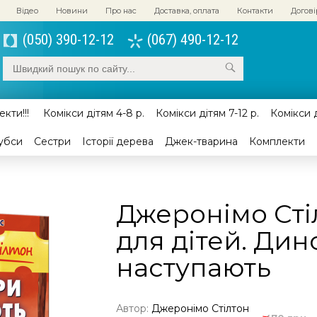
Відео
Новини
Про нас
Доставка, оплата
Контакти
Догові
(050) 390-12-12
(067) 490-12-12
кти!!!
Комікси дітям 4-8 р.
Комікси дітям 7-12 р.
Комікси д
убси
Сестри
Історії дерева
Джек-тварина
Комплекти
Джеронімо Стіл
для дітей. Ди
наступають
Автор:
Джеронімо Стілтон