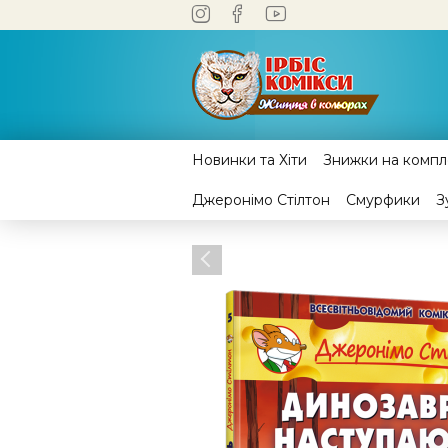
Новинки та Хіти
Знижки на компле
Джеронімо Стілтон
Смурфики
З