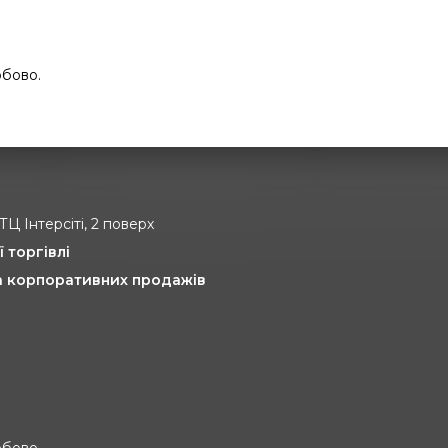
обово.
 ТЦ Інтерсіті, 2 поверх
ї торгівлі
та корпоративних продажів