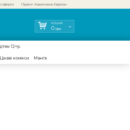
р оферти
Проект «Креативна Європа»
КОШИК
0
грн
ітям 12+р.
Цікаві комікси
Манґа