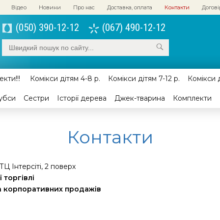
Відео
Новини
Про нас
Доставка, оплата
Контакти
Догові
(050) 390-12-12
(067) 490-12-12
кти!!!
Комікси дітям 4-8 р.
Комікси дітям 7-12 р.
Комікси д
убси
Сестри
Історії дерева
Джек-тварина
Комплекти
Контакти
 ТЦ Інтерсіті, 2 поверх
ї торгівлі
та корпоративних продажів