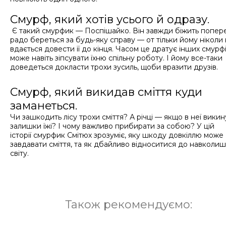
Смурф, який хотів усього й одразу.
Є такий смурфик — Поспішайко. Він завжди біжить попер
радо береться за будь-яку справу — от тільки йому ніколи
вдається довести її до кінця. Часом це дратує інших смурф
може навіть зіпсувати їхню спільну роботу. І йому все-таки
доведеться докласти трохи зусиль, щоби вразити друзів.
Смурф, який викидав сміття куди
заманеться.
Чи зашкодить лісу трохи сміття? А річці — якщо в неї викин
залишки їжі? І чому важливо прибирати за собою? У цій
історії смурфик Смітюх зрозуміє, яку шкоду довкіллю може
завдавати сміття, та як дбайливо відноситися до навколи
світу.
Також рекомендуємо: