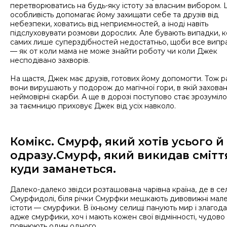
перетворюватись на будь-яку істоту за власним вибором. 
особливість допомагає йому захищати себе та друзів від
небезпеки, ховатись від неприємностей, а іноді навіть
підслуховувати розмови дорослих. Але бувають випадки, 
самих лише суперздібностей недостатньо, щоби все випр
— як от коли мама не може знайти роботу чи коли Джек
несподівано захворів.
На щастя, Джек має друзів, готових йому допомогти. Тож 
вони вирушають у подорож до магічної гори, в якій захован
неймовірні скарби. А ще в дорозі поступово стає зрозуміло
за таємницю приховує Джек від усіх навколо.
Комікс. Смурф, який хотів усього й
одразу.Смурф, який викидав смітт
куди заманеться.
Далеко-далеко звідси розташована чарівна країна, де в се
Смурфидолі, біля річки Смурфки мешкають дивовижні мале
істоти — смурфики. В їхньому селищі панують мир і злагода
адже смурфики, хоч і мають кожен свої відмінності, чудово
повнюють один одного.