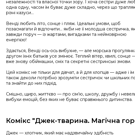
незалежності та власної точки зору. І хоча сест­ри дуже лю
одна одну, часом їм буває дуже складно, через що трапля
різні казуси…
Венді любить літо, сонце і пляж. Ідеальні умови, щоб
позасмагати й відпочити... якби не її молодша сестричка, я
завжди поруч — із жартами, вигадками та неймовірною
енергією!
Здається, Венді ось-ось вибухне, — але морська прогулянк
другом їхніх батьків усе змінює. Теплий вітер, хвилі, сонце —
вже знову обіймашки, сміх та секретні сестринські змови.
Цей комікс не тільки для дівчат, а й для хлопців — адже і їм
також деколи потрібно зрозуміти сестричок чи шкільних п
та знайти до них підхід.
Смішно, щиро, життєво — про сім’ю, школу, дружбу і невел
вибухи емоцій, без яких не буває справжнього дитинства.
Комікс "Джек-тварина. Магічна гор
Джек — хлопчик, який має надзвичайну здібність