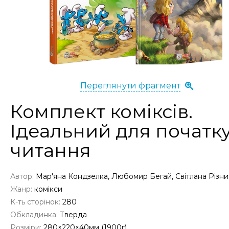
Переглянути фрагмент
Комплект коміксів.
Ідеальний для початк
читання
Автор:
Мар'яна Кондзелка, Любомир Бегай, Світлана Різни
Жанр:
комікси
К-ть сторінок:
280
Обкладинка:
Тверда
Розміри:
280×220×40мм (1900г)