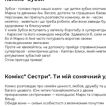
Зубси - головні герої нашої книги - це дитячі зубки хлопчи
Марка та дівчинки Ані. Веселі, дотепні та страшенно балак
персонажі, які прагнуть розповісти кожному, як їм - часом
нелегко - живеться і що треба робити, аби вони завжди бу
здоровими та блискучими!
У книзі Зубси вступають у запеклу боротьбу із супернегід
- Карієсом та його командою мікробів. Здавалося б, сили не
бо й Марко й Аня часто потурають ворогові своїми
повсякденними звичками.
Проте не хвилюйтесь: на допомогу прийде справжнісіньки
супергерой - електрична щітка - Капітан Блиск, який невп
рятуватиме зубастий загін!
Отож пригода триває!
Комікс" Сестри". Ти мій сонячний 
Комікс розповідає про сімейні цінності, любов, дружбу та 
багато цікавого. Юні читачі познайомляться з двома
прекрасними сестричками — молодшою Марін та старшо
Венді.
Обидві вони — сильні особистості з величезним почуттям