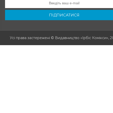
ПІДПИСАТИСЯ
Усі права застережені
© Видавництво «Ірбіс Комікси«, 2