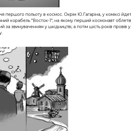
чя першого польоту в космос. Окрім Ю.Гагаріна, у коміксі йде
чний корабель "Восток-1", на якому перший космонавт облеті
 за звинуваченням у шкідництві, а потім шість років провів у 
у.