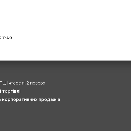
om.ua
 ТЦ Інтерсіті, 2 поверх
ї торгівлі
та корпоративних продажів