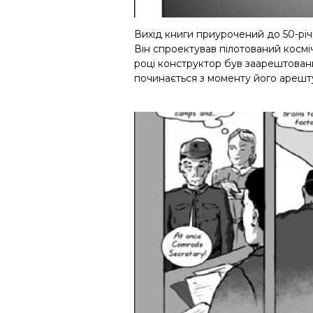
Вихід книги приурочений до 50-річ
Він спроектував пілотований космі
році конструктор був заарештований
починається з моменту
його
арешт