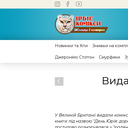
Новинки та Хіти
Знижки на компле
Джеронімо Стілтон
Смурфики
З
Вида
У Великій Британії видали комікс
книги під назвою "День Юрія: дорог
поступово розчарувався у "радянс