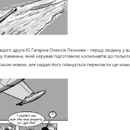
ащого друга Ю.Гагаріна Олексія Леонова – першу людину у в
у Каманіна, який керував підготовкою космонавтів до польоті
йською мовою, але надалі його планується перекласти ще кіль