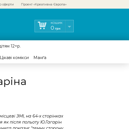
р оферти
Проект «Креативна Європа»
КОШИК
0
грн
ітям 12+р.
Цікаві комікси
Манґа
аріна
сцеві ЗМІ, на 64-х сторінках
ся як після польоту Ю.Гагарін
книга показує "темну сторону