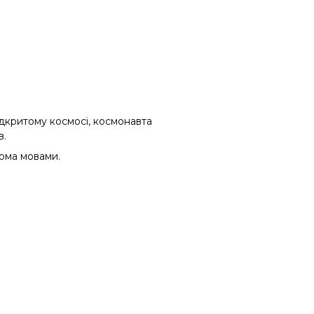
ідкритому космосі, космонавта
в.
кома
мовами.