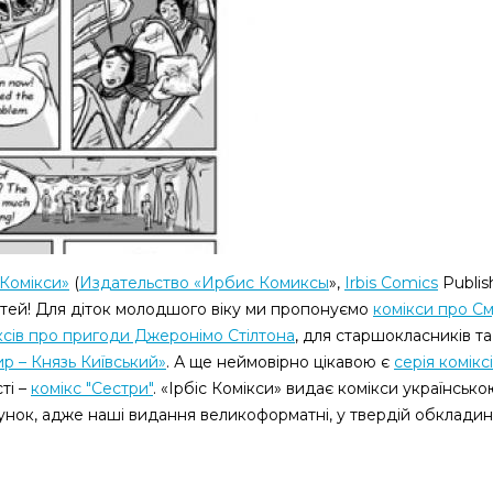
 Комікси»
(
Издательство «Ирбис Комиксы
»,
Irbis
Comics
Publis
ітей! Для діток молодшого віку ми пропонуємо
комікси про С
ксів про пригоди Джеронімо Стілтона
, для старшокласників та
р – Князь Київський»
. А ще неймовірно цікавою
є
серія комікс
ті
–
комікс "Сестри"
.
«Ірбіс Комікси» видає комікси українськ
нок, адже наші видання великоформатні, у твердій обкладинц