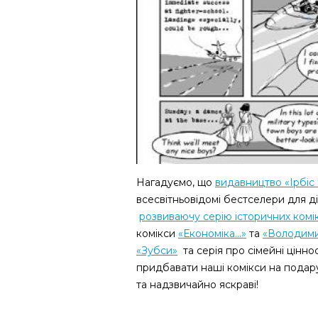
Нагадуємо, що
видавництво «Ірбіс
всесвітньовідомі бестселери для д
розвиваючу серію історичних комі
комікси
«Економіка...»
та
«Володими
«Зубси»
та серія про сімейні ціннос
придбавати наші комікси на подару
та надзвичайно яскраві!