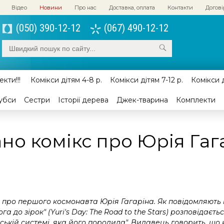
Відео
Новини
Про нас
Доставка, оплата
Контакти
Догові
(050) 390-12-12
(067) 490-12-12
кти!!!
Комікси дітям 4-8 р.
Комікси дітям 7-12 р.
Комікси д
убси
Сестри
Історії дерева
Джек-тварина
Комплекти
но комікс про Юрія Гаг
 про першого космонавта Юрія Гагаріна. Як повідомляють мі
а до зірок" (Yuri's Day: The Road to the Stars) розповідаєть
ькій системі, яка його породила".
В
идавець говорить, що 