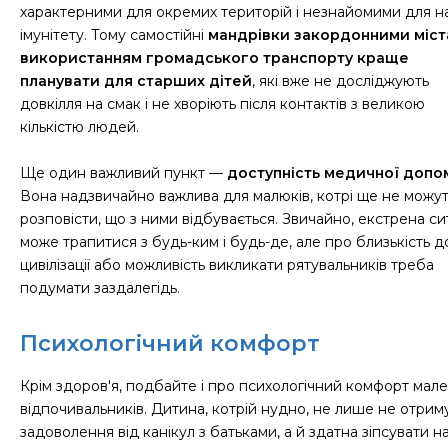
характерними для окремих територій і незнайомими для 
імунітету. Тому самостійні
мандрівки закордонними міст
використанням громадського транспорту краще
планувати для старших дітей
, які вже не досліджують
довкілля на смак і не хворіють після контактів з великою
кількістю людей.
Ще один важливий пункт —
доступність медичної допо
Вона надзвичайно важлива для малюків, котрі ще не можу
розповісти, що з ними відбувається. Звичайно, екстрена си
може трапитися з будь-ким і будь-де, але про близькість д
цивілізації або можливість викликати рятувальників треба
подумати заздалегідь.
Психологічний комфорт
Крім здоров'я, подбайте і про психологічний комфорт мал
відпочивальників. Дитина, котрій нудно, не лише не отрим
задоволення від канікул з батьками, а й здатна зіпсувати н