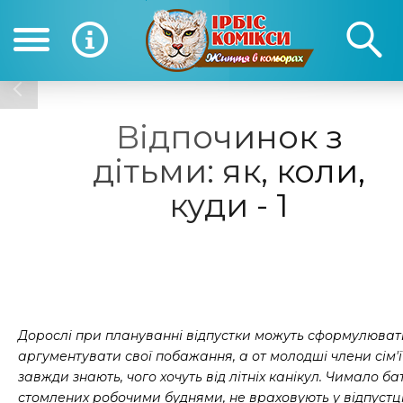
(050) 390-12-12
(0
12-12
Відпочинок з
дітьми: як, коли,
куди - 1
Дорослі при плануванні відпустки можуть сформулювати
аргументувати свої побажання, а от молодші члени сім'ї
завжди знають, чого хочуть від літніх канікул. Чимало бат
стомлених робочими буднями, не враховують у відпустц