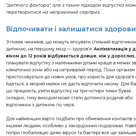
"дитячого фактора", але з таким підходом відпустка мож
перетворитися на неприємний сюрприз.
Відпочивати і залишатися здоров
З-поміж чинників, що можуть зіпсувати спільний відпочинок
дитиною, на першому місці — здоров'я.
Акліматизація у д
віком до 12 років відбувається довше, ніж у дорослих,
планувати відпустку з маленькими дітьми краще в межах з
кліматичної зони або на нетривалий період. Поки організ
пристосовується до нових умов, про користь для здоров'я
йдеться, а хворий малюк не дасть відпочити нікому. Для бат
що працюють, узяти відпустку на три-чотири тижні буває
складно, тому виходом може стати допомога родичів або
відпочинок з дитиною по черзі.
Для найменших варто подбати про обмеження контактів з
іншими людьми, особливо у закордонних подорожах. Наві
попри глобалізацію деякі віруси та бактерії все ще залиша