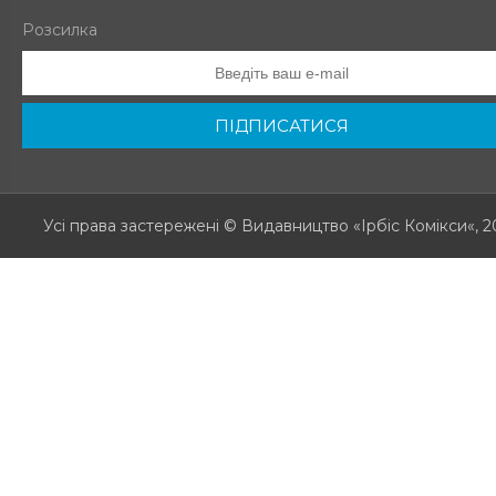
Розсилка
ПІДПИСАТИСЯ
Усі права застережені
© Видавництво «Ірбіс Комікси«, 2