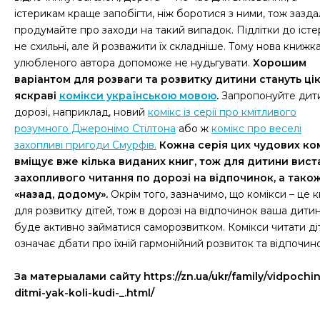
істерикам краще запобігти, ніж боротися з ними, тож зазда
продумайте про заходи на такий випадок. Підлітки до іст
не схильні, але й розважити їх складніше. Тому нова книжк
улюбленого автора допоможе не нудьгувати.
Хорошим
варіантом для розваги та розвитку дитини стануть цік
яскраві
комікси українською мовою
.
Запропонуйте дити
дорозі, наприклад, новий
комікс із серії про кмітливого
розумного Джеронімо Стілтона
або ж
комікс про веселі
захопливі пригоди Смурфів.
Кожна серія цих чудових ком
вміщує вже кілька виданих книг, тож для дитини вист
захопливого читання по дорозі на відпочинок, а тако
«назад, додому».
Окрім того, зазначимо, що комікси – це 
для розвитку дітей, тож в дорозі на відпочинок ваша дити
буде активно займатися саморозвитком. Комікси читати ді
означає дбати про їхній гармонійний розвиток та відпочино
За матерыалами сайту https://zn.ua/ukr/family/vidpochi
ditmi-yak-koli-kudi-_.html/