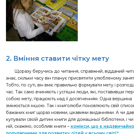
2. Вміння ставити чітку мету
Щоразу беручись до читання, справжній, відданий чит
знає, скільки часу він планує присвятити улюбленому заня
Тобто, по суті, він вміє правильно формувати мету і розпод
час. Так само вчиняють і успішні люди, які, поставивши пе
собою мету, працюють над її досягненням. Одна вершина
змінюється іншою. Так і книголюби поновлюють свій списо
бажаних книг щораз новими, цікавими виданнями. А чи да
купували своїй дитині книги для домашньої бібліотеки, і чи
ній, скажімо, особливі книги –
комікси, що є надзвичайн
популярними для розвитку дітей у всьому світі?