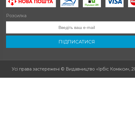
Розсилка
ПІДПИСАТИСЯ
Усі права застережені
© Видавництво «Ірбіс Комікси«, 2