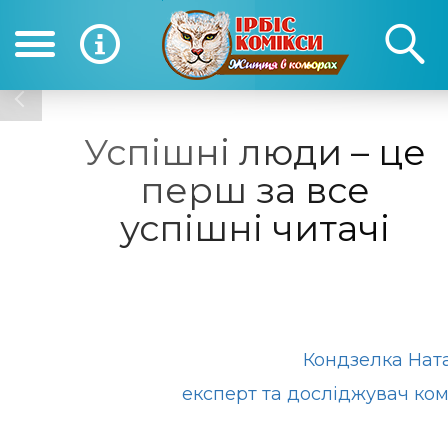
(050) 390-12-12
(0
12-12
Успішні люди – це
перш за все
успішні читачі
Кондзелка Нат
експерт та досліджувач ком