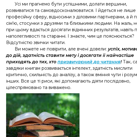
Усі ми прагнемо бути успішними, долати вершини,
розвиватися та самовдосконалюватися. І йдеться не лише
професійну сферу, відносини з діловими партнерами, а й 
сім′ю, стосунки з друзями та близькими людьми. На жаль, н
при цьому вдається досягати відмінних результатів, навіть 
наполегливості та старанні. І знаєте, чим це пояснюється?
Відсутністю звички читати.
Ви можете не повірити, але вчені довели:
успіх, мотив
до дій, здатність ставити мету і досягати її найчастіше
приходять до тих, хто
призвичаєний до читання
!
Так, с
завдяки книгам розвивається інтелект, здатність мислити
критично, схильність до аналізу, а також вміння чути і розум
інших. Все це ті риси, які допомагають діяти послідовно,
цілеспрямовано та виважено.