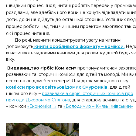
швидкий процес. Іноді читачі роблять перерви у проміжка
розділами, але здебільшого вони не хочуть відкладати кни
доти, доки не дійдуть до останньої сторінки. Успішних лю
процес роботи над тим чи іншим проектом захоплює так с
як і процес читання.
До речі, навчити концентрувати увагу на читанні
допоможуть
книги особливого формату – комікси.
Нед
їх називають чудовими книгами для розвитку дітей будь-я
віку.
Видавництво «Ірбіс Комікси»
пропонує читачам захоплю
розвиваючі та історичні комікси для дітей та молоді. Ми в
всесвітньовідомі бестселери! Для діток молодшого віку -
комікси про всесвітньовідомих Смурфиків
, для дітей
шкільного віку –
розвиваюча серія історичних коміксів про
пригоди Джеронімо Стілтона
, для старшокласників та студ
– комікси
«Економіка...»
та
«Володимир – Князь Київський»