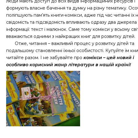
люди мають доступ до всіх видів інформаційних ресурсів і
формують власне бачення та думку на різну тематику. Ос
поліпшують пам’ять книги-комікси, адже під час читанні їх 
свідомість та підсвідомість впливають одразу два джерела
інформації: текст і малюнок. Саме тому комікси у всьому світ
вважаються одними з найкращих книг для розвитку дітей.
Отже, читання – важливий процес у розвитку дітей та
подальшому становленні їхньої особистості. Купуйте їм кни
читайте разом. І не забувайте про
комікси – цей новий і
особливо корисний жанр літератури в нашій країні!