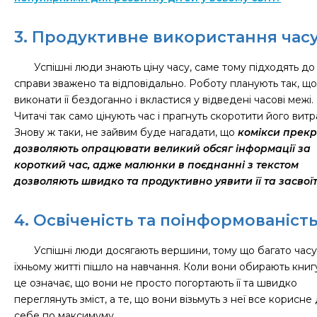
3. Продуктивне використання час
Успішні люди знають ціну часу, саме тому підходять до
справи зважено та відповідально. Роботу планують так, щ
виконати її бездоганно і вкластися у відведені часові межі.
Читачі так само цінують час і прагнуть скоротити його витр
Знову ж таки, не зайвим буде нагадати, що
комікси прек
дозволяють опрацювати великий обсяг інформації за
короткий час, адже малюнки в поєднанні з текстом
дозволяють швидко та продуктивно уявити її та засвоїт
4. Освіченість та поінформованіст
Успішні люди досягають вершини, тому що багато часу
їхньому житті пішло на навчання. Коли вони обирають книгу
це означає, що вони не просто погортають її та швидко
переглянуть зміст, а те, що вони візьмуть з неї все корисне
себе по максимуму.