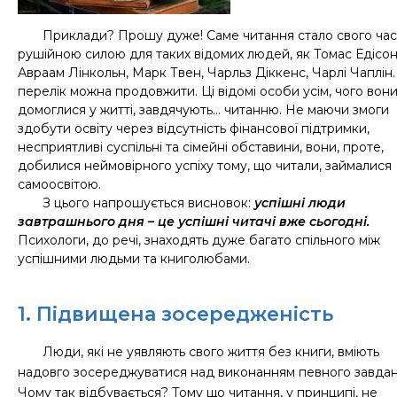
Приклади? Прошу дуже! Саме читання стало свого час
рушійною силою для таких відомих людей, як Томас Едісон
Авраам Лінкольн, Марк Твен, Чарльз Діккенс, Чарлі Чаплін.
перелік можна продовжити. Ці відомі особи усім, чого вон
домоглися у житті, завдячують… читанню. Не маючи змоги
здобути освіту через відсутність фінансової підтримки,
несприятливі суспільні та сімейні обставини, вони, проте,
добилися неймовірного успіху тому, що читали, займалися
самоосвітою.
З цього напрошується висновок:
успішні люди
завтрашнього дня – це успішні читачі вже сьогодні.
Психологи, до речі, знаходять дуже багато спільного між
успішними людьми та книголюбами.
1. Підвищена зосередженість
Люди, які не уявляють свого життя без книги, вміють
надовго зосереджуватися над виконанням певного завдан
Чому так відбувається? Тому що читання, у принципі, не