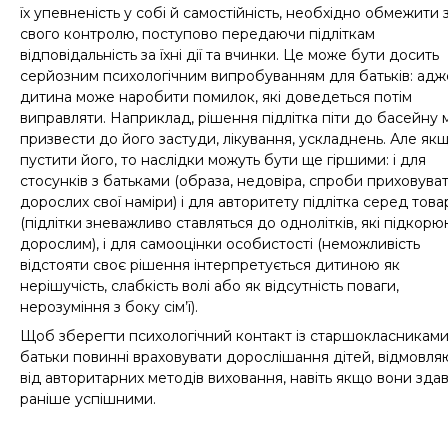
їх упевненість у собі й самостійність, необхідно обмежити 
свого контролю, поступово передаючи підліткам
відповідальність за їхні дії та вчинки.
Це може бути досить
серйозним психологічним випробуванням для батьків: адж
дитина може наробити помилок, які доведеться потім
виправляти. Наприклад, рішення підлітка піти до басейну
призвести до його застуди, лікування, ускладнень. Але як
пустити його, то наслідки можуть бути ще гіршими: і для
стосунків з батьками (образа, недовіра, спроби приховуват
дорослих свої наміри) і для авторитету підлітка серед тов
(підлітки зневажливо ставляться до однолітків, які підкор
дорослим), і для самооцінки особистості (неможливість
відстояти своє рішення інтерпретується дитиною як
нерішучість, слабкість волі або як відсутність поваги,
нерозуміння з боку сім’ї).
Щоб зберегти психологічний контакт із старшокласниками
батьки повинні враховувати дорослішання дітей, відмовля
від авторитарних методів виховання, навіть якщо вони зда
раніше успішними.