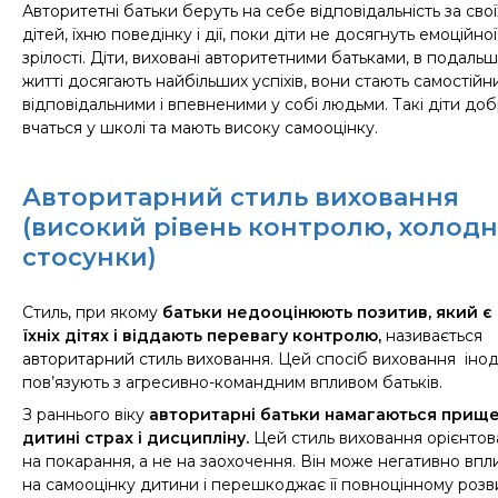
Авторитетні батьки беруть на себе відповідальність за свої
дітей, їх
ню
поведінку і дії, поки діти не досягнуть емоційної
зрілості. Діти, виховані авторитетними батьками, в подаль
житті досягають найбільших успіхів, вони стають самостійн
відповідальними і впевненими у собі людьми.
Такі діти до
вчаться у школі та мають високу самооцінку.
Авторитарний стиль виховання
(
високий рівень контролю, холодн
стосунки)
Стиль, при якому
батьки недооцінюють позитив, який є 
їхніх дітях і віддають перевагу контролю
,
називається
авторитарний стиль виховання. Цей спосіб виховання інод
пов’язують з агресивно-командним впливом батьків.
З раннього віку
авторитарні батьки намагаються прищ
дитині страх і дисципліну.
Цей стиль виховання орієнто
на покарання, а не на заохочення. Він може негативно впл
на самооцінку дитини і перешкоджає її повноцінному розв