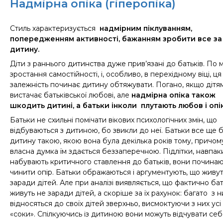
Надмірна опіка (гіперопіка)
С
тиль характеризується
надмірним піклуванням,
попередженням активності, бажанням зробити все за
дитину.
Діти з
раннього дитинства дуже прив’язані до батьків. По м
зростання самостійності, і, особливо, в перехідному віці, ця
залежність починає дитину обтяжувати. Погано, якщо дітя
вистачає батьківської любові, але
надмірна опіка також
шкодить дитині, а батьки інколи плутають любов і опі
Батьки не схильні помічати вікових психологічних змін, що
відбуваються з дитиною, бо звикли до неї
. Б
атьки все ще 
дитину такою, якою вона була декілька років тому, причом
власна думка їм здається беззаперечною. Підлітки, навпак
набувають критичного ставлення до батьків, вони почина
чинити опір.
Батьки ображаються і аргументують, що живу
заради дітей.
Але при аналізі виявляється, що фактично ба
живуть не заради дітей, а скоріше за їх рахунок: багато з н
відносяться до своїх дітей зверхньо, висмоктуючи з них усі
«соки». Спілкуючись із дитиною вони можуть відчувати се