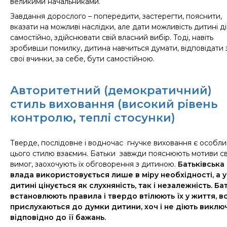
великими начальниками.
Завдання дорослого – попередити, застерегти, пояснити,
вказати на можливі наслідки, але дати можливість дитині д
самостійно, здійснювати свій власний вибір. Тоді, навіть
зробивши помилку, дитина навчиться думати, відповідати 
свої вчинки, за себе, бути самостійною.
Авторитетний (демократичний)
стиль виховання (високий рівень
контролю, теплі стосунки)
Тверде, послідовне і водночас гнучке виховання
є
особли
цього стилю взаємин. Батьки завжди пояснюють мотиви св
вимог, заохочують їх обговорення з дитиною.
Батьківська
влада використовується лише в міру необхідності, а у
дитині цінується як слухняність, так і незалежність. Ба
встановлюють правила і твердо втілюють їх у життя, в
прислухаються до думки дитини, хоч і не діють виклю
відповідно до її бажань.