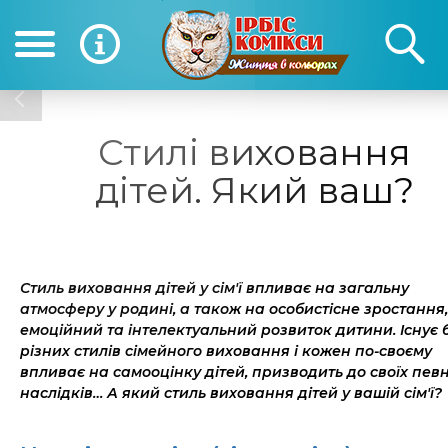
(050) 390-12-12
(0
12-12
Стилі виховання
дітей. Який ваш?
Стиль виховання дітей у сім
'
ї впливає на загальну
атмосферу у родині, а також на
особистісне зростання
емоційний та інтелектуальний розвиток дитини. Існує 
різних стилів сімейного виховання і кожен по-своєму
впливає на самооцінку дітей
,
призводить до своїх
пев
наслідків…
А я
кий стиль виховання дітей
у
вашій сім'
ї?