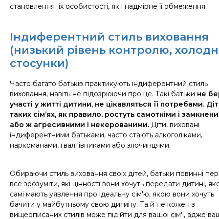
становлення
їх особистості, як і надмірне її обмеження.
Індиферентний стиль виховання
(низький рівень контролю, холодн
стосунки)
Ч
асто багато батьків практикують індиферентний стиль
виховання, навіть не підозрюючи про це.
Такі батьки
не бе
участі у житті дитини, не цікавляться її потребами. Діт
таких сім’ях, як правило, ростуть самотніми і замкнени
або ж агресивними і некерованими.
Діти, виховані
індиферентними батьками, часто стають алкоголіками,
наркоманами, гвалтівниками або злочинцями.
Обираючи стиль виховання своїх дітей, батьки повинні пе
все зрозуміти, які цінності вони хочуть передати дитині, як
самі мають уявлення про ідеальну сім
'
ю, якою вони хочуть
бачити у майбутньому свою дитину. Та й не кожен з
вищеописаних стилів може підійти для вашої сім
'
ї, адже
ва