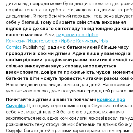
дитина від природи
може бути
дисциплінована і для розви
потрібні теплота та турбота.
Чи,
якщо ваша дитина потреб
дисципліни
, їй
потрібен
чіткий
порядок і тоді вона відчува
себе у безпеці.
Тому обирайте свій
стиль виховання
відповідно до свого світогляду та відповідно до хар
вашого малюка.
А ми,
видавництво «Ірбіс
Комікси»
(
Издательство «Ирбис Комиксы
»,
Irbis
Comics
Publishing),
радимо батькам якнайбільше часу
проводити зі своїми дітьми. Адже лише у взаємодії зі
своїми рідними, розділяючи разом позитивні емоції т
спільно виконуючи якусь справу, народжується
взаємоповага, довіра та прихильність. Чудові момент
батьки та діти можуть провести, читаючи разом комік
Наше видавництво видає комікси для дітей. Наші комікси
українською мовою дуже популярні серед дітей різного вік
Почитайте з дітьми цікаві та повчальні
комікси про
Смурфів
.
Цю відому серію коміксів про Смурфиків обираю
себе не лише діти, але й багато хто з дорослих читачів
захоплюється нею, адже комікси легкі яскраві веселі та чу
розкривають тему стосунків між батьками та дітьми: бо ж у
Смурфа багато дітей з різними характерами та темперамен