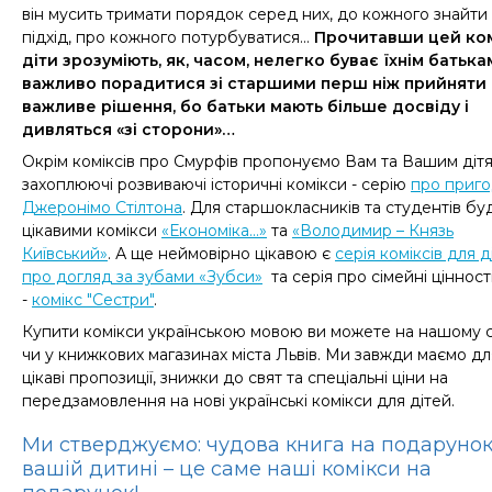
він мусить тримати порядок серед них, до кожного знайти
підхід, про кожного потурбуватися...
Прочитавши цей комі
діти зрозуміють, як, часом, нелегко буває їхнім батькам
важливо порадитися зі старшими перш ніж прийняти
важливе рішення, бо батьки мають більше досвіду і
дивляться «зі сторони»…
Окрім коміксів про Смурфів пропонуємо Вам та Вашим діт
захоплюючі розвиваючі історичні комікси - серію
про приг
Джеронімо Стілтона
. Для старшокласників та студентів бу
цікавими комікси
«Економіка...»
та
«Володимир – Князь
Київський»
. А ще неймовірно цікавою є
серія коміксів для д
про догляд за зубами «Зубси»
та серія про сімейні цінност
-
комікс "Сестри"
.
Купити комікси українською мовою ви можете на нашому с
чи у книжкових магазинах міста Львів. Ми завжди маємо дл
цікаві пропозиції, знижки до свят та спеціальні ціни на
передзамовлення на нові українські комікси для дітей.
Ми стверджуємо: чудова книга на подаруно
вашій дитині
– це саме
наші комікси на