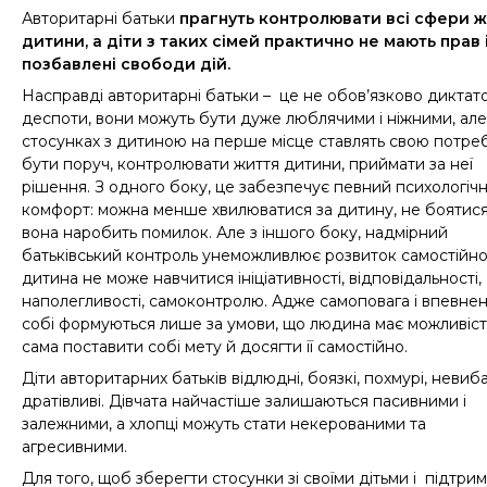
Авторитарні батьки
прагнуть контролювати всі сфери 
дитини, а діти з
таких
сімей практично не мають прав 
позбавлені свободи дій.
Насправді авторитарні батьки –
це
не обов’язково диктат
деспоти, вони можуть бути дуже люблячими і ніжними, але
стосунках з дитиною на перше місце ставлять свою потре
бути поруч, контролювати життя дитини, приймати за неї
рішення. З одного боку, це забезпечує певний психологіч
комфорт: можна менше хвилюватися за дитину, не боятися
вона наробить помилок. Але з іншого боку, надмірний
батьківський контроль унеможливлює розвиток самостійнос
дитина не може навчитися ініціативності, відповідальності,
наполегливості, самоконтролю. Адже самоповага і впевнені
собі формуються лише за умови, що людина має можливіст
сама поставити собі мету й досягти її самостійно
.
Діти авторитарних батьків відлюдні, боязкі, похмурі, невиба
дратівливі. Дівчата найчастіше залишаються пасивними і
залежними, а хлопці можуть стати некерованими та
агресивними.
Для того, щоб зберегти стосунки зі своїми дітьми і
підтрим