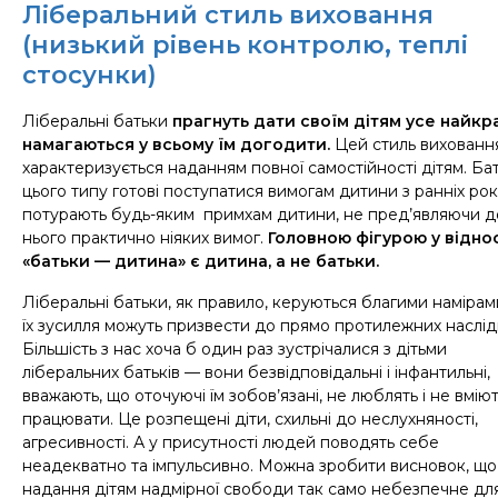
Ліберальний стиль виховання
(низький рівень контролю, теплі
стосунки)
Ліберальні батьки
прагнуть дати своїм дітям усе найкр
намагаються у всьому їм догодити.
Цей стиль вихованн
характеризується наданням повної самостійності дітям. Ба
цього типу готові поступатися вимогам дитини з ранніх рокі
потурають будь-яким примхам дитини, не пред’являючи д
нього практично ніяких вимог.
Головною фігурою у відно
«батьки — дитина» є дитина, а не батьки.
Ліберальні батьки, як правило, керуються благими намірам
їх зусилля можуть призвести до прямо протилежних наслідк
Більшість з нас хоча б один раз зустрічалися з дітьми
ліберальних батьків — вони безвідповідальні і інфантильні,
вважають, що оточуючі їм зобов’язані, не люблять і не вмію
працювати.
Ц
е розпещені діти,
схильні до неслухняності,
агресивності. А у присутності людей поводять себе
неадекватно та імпульсивно. Можна зробити висновок, що
надання дітям надмірної свободи так само небезпечне дл