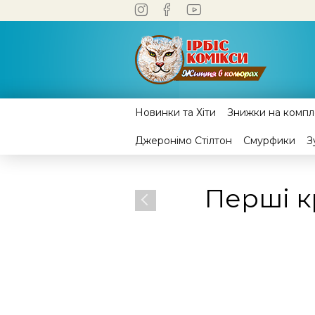
Новинки та Хіти
Знижки на компле
Джеронімо Стілтон
Смурфики
З
Перші к