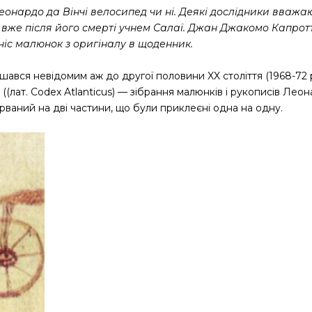
еонардо да Вінчі велосипед чи ні. Деякі дослідники вваж
 вже після його смерті учнем Салаї. Джан Джакомо Капротт
іс малюнок з оригіналу в щоденник.
ся невідомим аж до другої половини XX століття (1968-72 ро
(лат. Codex Atlanticus) — зібрання малюнків і рукописів Леон
ірваний на дві частини, що були приклеєні одна на одну.