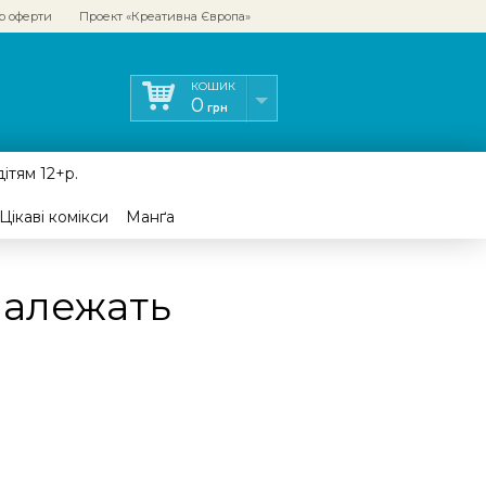
р оферти
Проект «Креативна Європа»
КОШИК
0
грн
ітям 12+р.
Цікаві комікси
Манґа
належать