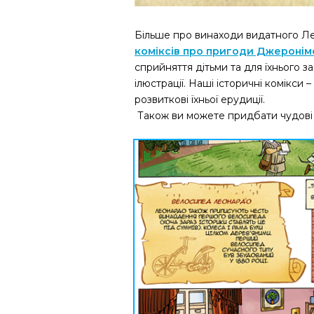
Більше про винаходи видатного Ле
коміксів про пригоди Джеронім
сприйняття дітьми та для їхнього з
ілюстрації. Наші історичні комікси
розвиткові їхньої ерудиції.
Також ви можете придбати чудов