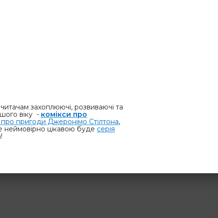
 читачам захоплюючі, розвиваючі та
дшого віку -
комікси про
в про пригоди Джеронімо Стілтона
,
ще неймовірно цікавою буде
серія
!