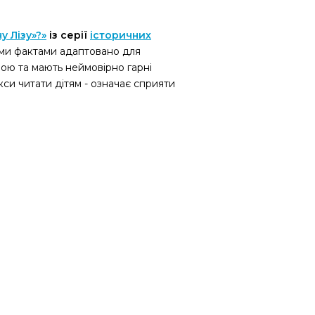
у Лізу»?»
із серії
історичних
ними фактами адаптовано для
вою та мають неймовірно гарні
кси читати дітям - означає сприяти