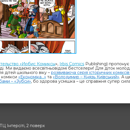
тельство «Ирбис Комиксы
»,
Irbis Comics
Publishing
) пропонує
оді. Ми видаємо всесвітньовідомі бестселери! Для діток моло
для дітей шкільного віку –
розвиваюча серія історичних коміксі
– комікси
«Економіка...»
та
«Володимир – Князь Київський»
. А 
убами – «Зубси»
, бо здорова усмішка – це справжня супер сила
 ТЦ Інтерсіті, 2 поверх