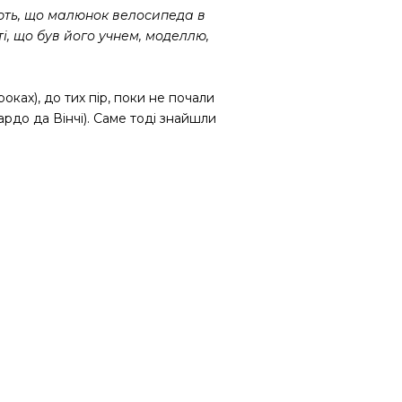
ають, що малюнок велосипеда в
і, що був його учнем, моделлю,
ках), до тих пір, поки не почали
ардо да Вінчі). Саме тоді знайшли