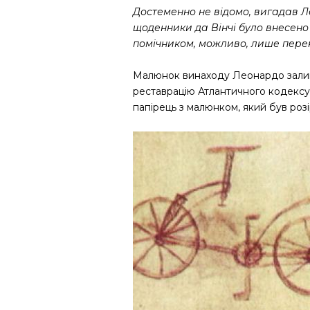
Достеменно не відомо, вигадав Л
щоденники да Вінчі було внесено
помічником, можливо, лише перен
Малюнок винаходу Леонардо залишав
реставрацію Атлантичного кодексу (
папірець з малюнком, який був роз