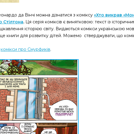
онардо да Вінчі можна дізнатися з коміксу
«Хто викрав «Мон
о Стілтона
.
Ця серія коміксів є винятковою: текст із історич
ацікавлення історією світу. Видаються комікси українською мо
 – це книги для розвитку дітей. Можемо стверджувати, що комі
і
комікси про Смурфиків
.