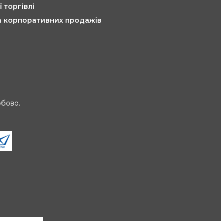
ї торгівлі
та корпоративних продажів
обово.