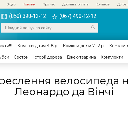
Відео
Новини
Про нас
Доставка, оплата
Контакти
Догові
(050) 390-12-12
(067) 490-12-12
кти!!!
Комікси дітям 4-8 р.
Комікси дітям 7-12 р.
Комікси д
убси
Сестри
Історії дерева
Джек-тварина
Комплекти
реслення велосипеда 
Леонардо да Вінчі