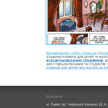
Видавництво «Ірбіс Комікси»
(
Изда
історичні комікси для дітей та мол
всесвітньовідомих Смурфиків
, 
для старшокласників та студентів 
коміксів для дітей про догляд за з
Контакти
м. Львів, пр. Червоної Калини, 62 А,