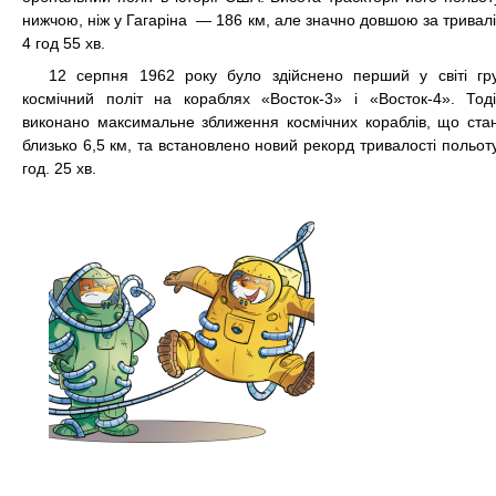
нижчою, ніж у Гагаріна — 186 км, але значно довшою за тривал
4 год 55 хв.
12 серпня
1962
року було здійснено перший у світі гр
космічний політ на кораблях
«Восток-3»
і
«Восток-4»
. Тод
виконано максимальне зближення космічних кораблів, що ста
близько 6,5 км, та встановлено новий рекорд тривалості польот
год. 25 хв.