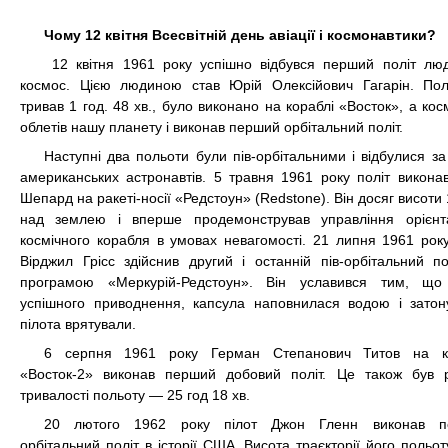
Чому 12 квітня Всесвітній день авіації і космонавтики?
12 квітня 1961 року успішно відбувся перший політ лю
космос. Цією людиною став Юрій Олексійович Гагарін. Пол
тривав 1 год. 48 хв., було виконано на кораблі «Восток», а ко
облетів нашу планету і виконав перший орбітальний політ.
Наступні два польоти були пів-орбітальними і відбулися за
американських астронавтів. 5 травня 1961 року
політ
викона
Шепард
на
ракеті-носі
ї
«Редстоун»
(Redstone). Він досяг висоти
над землею і вперше продемонстрував управління
орієнт
космічного корабля
в умовах
невагомості
.
21 липня
1961 року
Вірджил Грісс
здійснив другий і останній пів-орбітальний по
програмою «Меркурій-Редстоун». Він уславився тим, що
успішного
приводнення
, капсула наповнилася водою і затон
пілота врятували.
6 серпня 1961 року Герман Степанович Титов на ко
«Восток-2» виконав перший добовий політ. Це також був 
тривалості польоту — 25 год 18 хв.
20 лютого 1962 року пілот Джон Гленн виконав п
орбітальний політ в історії США. Висота траєкторії його польо