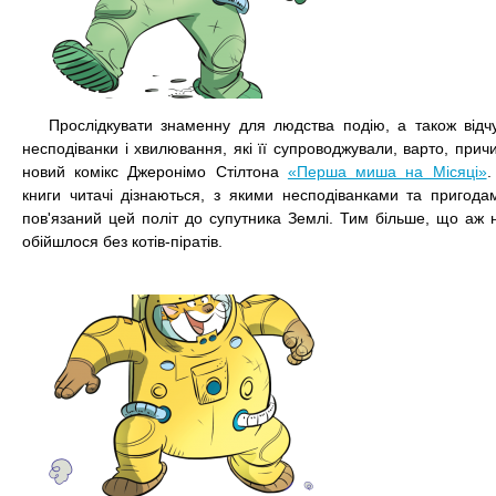
Прослідкувати знаменну для людства подію, а також відчу
несподіванки і хвилювання, які її супроводжували, варто, прич
новий комікс Джеронімо Стілтона
«Перша миша на Місяці»
.
книги читачі дізнаються, з якими несподіванками та пригода
пов'язаний цей політ до супутника Землі. Тим більше, що аж н
обійшлося без котів-піратів.