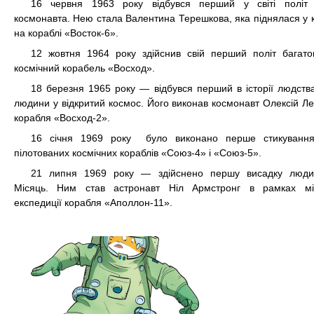
16 червня
1963
року відбувся перший у світі політ 
космонавта
. Нею стала
Валентина Терешкова
, яка піднялася у
на кораблі
«Восток-6»
.
12 жовтня
1964
року здійснив свій перший політ багато
космічний корабель
«Восход»
.
18 березня
1965
року — відбувся перший в історії
людства
людини у відкритий космос
. Його виконав космонавт
Олексій Л
корабля
«Восход-2»
.
16 січня
1969
року було виконано перше стикування
пілотованих космічних кораблів
«Союз-4»
і
«Союз-5»
.
21 липня
1969
року — здійснено першу висадку люди
Місяць. Ним став астронавт
Ніл Армстронг
в рамках мі
експедиції корабля
«Аполлон-11»
.