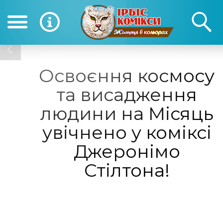
(050) 390-12-12
(0
12-12
Освоєння космосу
та висадження
людини на Місяць
увічнено у коміксі
Джеронімо
Стілтона!