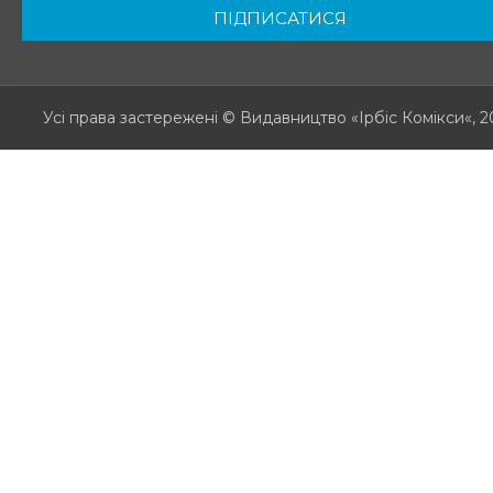
ПІДПИСАТИСЯ
Усі права застережені
© Видавництво «Ірбіс Комікси«, 2