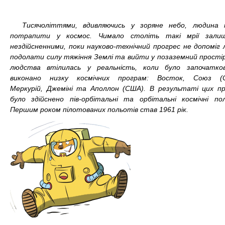
Тисячоліттями, вдивляючись у зоряне небо, людина 
потрапити у космос. Чимало століть такі мрії залиш
нездійсненними, поки науково-технічний прогрес не допоміг 
подолати силу тяжіння Землі та вийти у позаземний простір
людства втілилась у реальність, коли було започатко
виконано низку космічних програм: Восток, Союз (С
Меркурій
,
Джеміні
та
Аполлон
(США). В результаті цих п
було здійснено пів-орбітальні та орбітальні космічні по
Першим роком пілотованих польотів став 1961 рік.