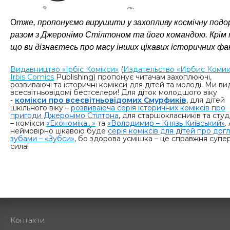
О
тже, пропонуємо вирушити у захопливу космічну под
разом з Джеронімо Стілтоном та його командою. Крім 
що ви дізнаєтесь про масу інших цікавих історичних фа
Видавництво «Ірбіс Комікси»
(
Издательство «Ирбис Коми
Irbis Comics
Publishing
) пропонує читачам захоплюючі,
розвиваючі та історичні комікси для дітей та молоді. Ми в
всесвітньовідомі бестселери! Для діток молодшого віку
-
комікси про всесвітньовідомих Смурфиків
, для дітей
шкільного віку –
розвиваюча серія історичних коміксів про
пригоди Джеронімо Стілтона
, для старшокласників та студ
– комікси
«Економіка...»
та
«Володимир – Князь Київський»
.
неймовірно цікавою буде
серія коміксів для дітей про дог
зубами – «Зубси»
, бо здорова усмішка – це справжня супе
сила!
Контакти