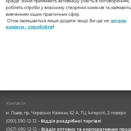
краще. Вони приймають активнішу участь в обговореннях,
роблять спроби у власному створенні коміксів та займають
вивченням інших практичних сфер.
Отож залишається лише додати: якщо Ви ще не
читали
комікси - спробуйте
!
Контакти
м. Львів, пр. Червоної Калини, 62 А, ТЦ Інтерсіті, 2 поверх
(050) 390-12-12 –
Відділ роздрібної торгівлі
(067) 490-12-12 –
Відділ оптових та корпоративних прод