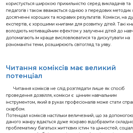
користується широкою прихильністю серед викладачів та
педагогів і також вважається однією з передових методик 
досягненні хороших та яскравих результатів. Комікси, на д
експертів, є хорошими книгами для розвитку дітей. Такі кн
володіють мотиваційним ефектом у залученні дітей до нав
допомагають їм краще висловлюватися та дискутувати на
різноманітні теми, розширюють світогляд та уяву.
Читання коміксів має великий
потенціал
Читання коміксів не слід розглядати лише як спосіб
проведення дозвілля, комікси є цінним навчальним
інструментом, який в руках професіоналів може стати спр
скарбом.
Потенціал коміксів настільки величезний, що за допомого
даного жанру вдається дуже яскраво відобразити складніс
проблематику багатьох життєвих істин та цінностей, соціа