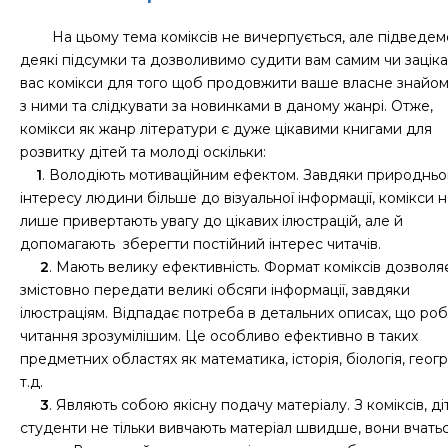
На цьому тема коміксів не вичерпується, але підведем
деякі підсумки та дозволивимо судити вам самим чи зацік
вас комікси для того щоб продовжити ваше власне знайо
з ними та слідкувати за новинками в даному жанрі. Отже,
комікси як жанр літератури є дуже цікавими книгами для
розвитку дітей та молоді оскільки:
1
. Володіють мотиваційним ефектом. Завдяки природнь
інтересу людини більше до візуальної інформації, комікси 
лише привертають увагу до цікавих ілюстрацій, але й
допомагають зберегти постійний інтерес читачів.
2
. Мають велику ефективність. Формат коміксів дозволя
змістовно передати великі обсяги інформації, завдяки
ілюстраціям. Відпадає потреба в детальних описах, що ро
читання зрозумілішим. Це особливо ефективно в таких
предметних областях як математика, історія, біологія, геогр
т.д.
3
. Являють собою якісну подачу матеріалу. З коміксів, ді
студенти не тільки вивчають матеріал швидше, вони вчать