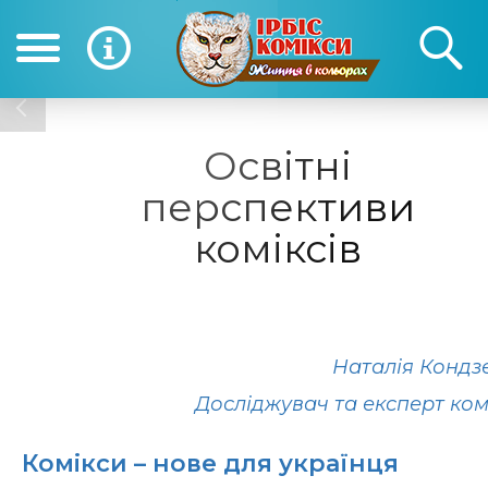
(050) 390-12-12
(0
12-12
Освітні
перспективи
коміксів
Наталія Кондз
Досліджувач та експерт ком
Комікси – нове для українця