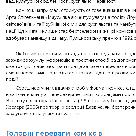
вад, культурної обділенності, суспільної нерівності.
Комікси, наприклад, отримують світове визнання в кни
Арта Спігельмена «Маус» яка акцентує увагу на подіях Дру
світової війни та її руйнівної сили для суспільства та майбу
нації. Ця книга не лише стає бестселером в жанрі коміксів 
здобуває найвищу відзнаку, Пуліцировську премію в 1992 р
Як бачимо комікси мають здатність передавати складн
завжди зрозумілу інформацію в простий спосіб, за допомо
ілюстрацій. І саме ілюстрації краще за слова передають ста
емоції персонажів, задають темп та послідовність розвитку
подій.
Серед наступних вдалих спроб у форматі комікса слід
відзначити книгу з неперевершеними ілюстраціями про Іс
Всесвіту від автора Ларрі Гоніка (1994) та книгу біолога Дж
Хослера (2005) про теорію еволюції Дарвіна, які безпереч
заслуговують на увагу та визнання.
Головні переваги коміксів