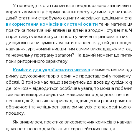
У попередніх статтях ми вже неодноразово зазначали 
користь коміксів у формуванні інтересу дитини до читання
даній статті ми спробуємо оцінити наскільки доцільним ст
використання коміксів в системі освіти
та чи матиме ц
практика позитивний вплив на дітей а згодом і студентів. 
сприятимуть комікси успішності у вивченні різноманітних
дисциплін та чи зуміють змінити ставлення дітей до проце
навчання, урізноманітнивши тим самим викладацьку мето
та навчальну програму загалом? На даний момент це пита
поки риторичного характеру.
К
омікси для українського читача
є чимось новим ад
ринку друкованих творів вони не представлені у повному
обсязі. В той же час якщо звернутись до досвіду сусідніх кр
де коміксам відводиться особлива увага, то можна побачи
там вони використовуються максимально для досягнення
певних цілей, ось як наприклад, підвищення рівня грамотно
обізнаності та успішності загалом на усіх етапах освітнього
процесу.
Як виявилося, практика використання коміксів в навчал
цілях не є новою для багатьох європейських шкіл, а