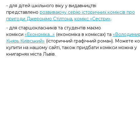
- для дітей шкільного віку у видавництві
представлено
розвиваючу серію історичних коміксів про
пригоди Джеронімо Стілтона
,
комікс «Сестри»
.
- для старшокласників та студентів маємо
комікси
«Економіка...»
(
економіка в коміксах
)
та
«Володимир
Князь Київський»
(історичний графічний роман). Можете ко
купити на нашому сайті, також придбати комікси можна у
книгарнях міста Львів.