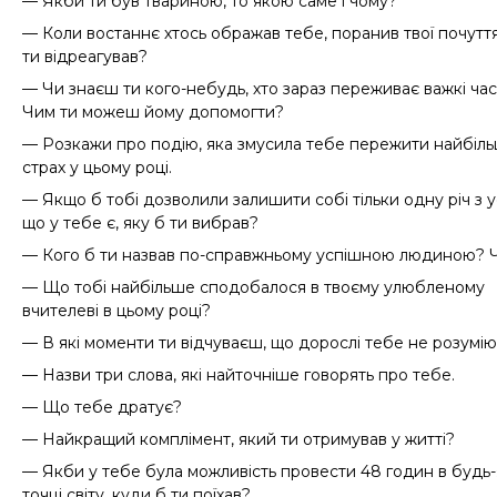
— Якби ти був твариною, то якою саме і чому?
— Коли востаннє хтось ображав тебе, поранив твої почутт
ти відреагував?
— Чи знаєш ти кого-небудь, хто зараз переживає важкі ча
Чим ти можеш йому допомогти?
— Розкажи про подію, яка змусила тебе пережити найбіл
страх у цьому році.
— Якщо б тобі дозволили залишити собі тільки одну річ з ус
що у тебе є, яку б ти вибрав?
— Кого б ти назвав по-справжньому успішною людиною? 
— Що тобі найбільше сподобалося в твоєму улюбленому
вчителеві в цьому році?
— В які моменти ти відчуваєш, що дорослі тебе не розумію
— Назви три слова, які найточніше говорять про тебе.
— Що тебе дратує?
— Найкращий комплімент, який ти отримував у житті?
— Якби у тебе була можливість провести 48 годин в будь-
точці світу, куди б ти поїхав?