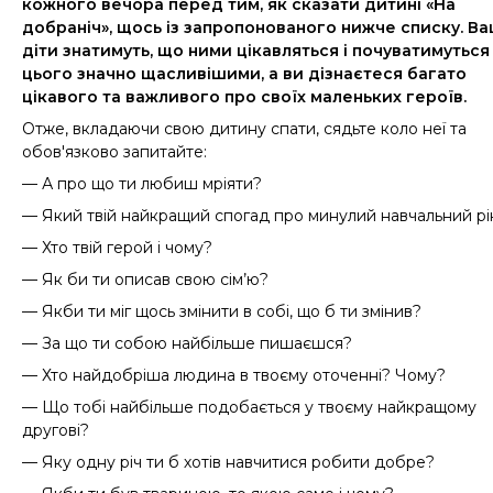
кожного вечора перед тим, як сказати дитині
«На
добраніч»
, щось із запропонованого нижче списку. Ва
діти знатимуть, що ними цікавляться і почуватимуться
цього значно щасливішими, а ви дізнаєтеся багато
цікавого та важливого про своїх маленьких героїв.
Отже, вкладаючи свою дитину спати, сядьте коло неї та
обов
'
язково запитайте:
— А про що ти любиш мріяти?
—
Який т
вій найкращий спогад про минулий навчальний рі
— Хто твій герой і чому?
— Як би ти описав свою сім’ю?
— Якби ти міг щось змінити в собі, що б ти змінив?
— За що ти собою найбільше пишаєшся?
— Хто найдобріша людина в твоєму оточенні? Чому?
— Що тобі найбільше подобається у твоєму найкращому
другові?
— Яку одну річ ти б хотів навчитися робити добре?