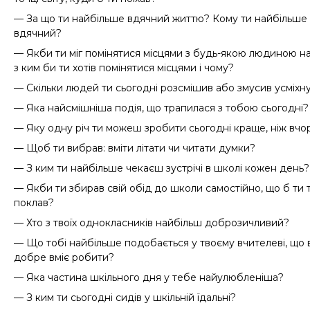
— За що ти найбільше вдячний життю? Кому ти найбільше
вдячний?
— Якби ти міг помінятися місцями з будь-якою людиною на 
з ким би ти хотів помінятися місцями і чому?
— Скільки людей ти сьогодні розсмішив або змусив усміхн
— Яка найсмішніша подія, що трапилася з тобою сьогодні?
— Яку одну річ ти можеш зробити сьогодні краще, ніж вчо
— Щоб ти вибрав: вміти літати чи читати думки?
— З ким ти найбільше чекаєш зустрічі в школі кожен день?
— Якби ти збирав свій обід до школи самостійно, що б ти 
поклав?
— Хто з твоїх однокласників найбільш доброзичливий?
— Що тобі найбільше подобається у твоєму вчителеві, що 
добре вміє робити?
— Яка частина шкільного дня у тебе найулюбленіша?
— З ким ти сьогодні сидів у шкільній їдальні?