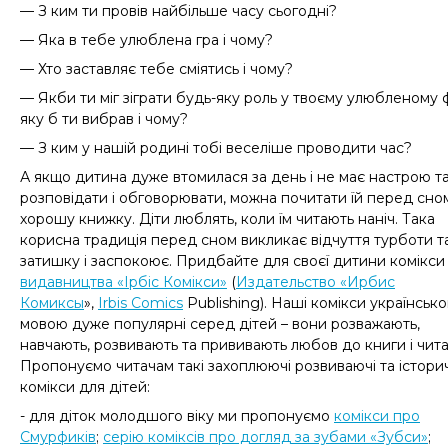
— З ким ти провів найбільше часу сьогодні?
— Яка в тебе улюблена гра і чому?
— Хто заставляє тебе сміятись і чому?
— Якби ти міг зіграти будь-яку роль у твоєму улюбленому ф
яку б ти вибрав і чому?
— З ким у нашій родині тобі веселіше проводити час?
А якщо дитина дуже втомилася за день і не має настрою т
розповідати і обговорювати, можна почитати їй перед сно
хорошу книжку. Діти люблять, коли їм читають наніч. Така
корисна традиція перед сном викликає відчуття турботи т
затишку і заспокоює. Придбайте для своєї дитини комікси
видавництва «Ірбіс Комікси»
(
Издательство «Ирбис
Комиксы
»,
Irbis Comics
Publishing
). Наші к
омікси українськ
мовою дуже популярні серед дітей – вони розважають,
навчають, розвивають та прививають
любов до книги і чит
Пропонуємо читачам такі захоплюючі розвиваючі та істори
комікси для дітей:
- для діток молодшого віку ми пропонуємо
комікси про
Смурфиків
;
серію коміксів про догляд за зубами «Зубси»
;