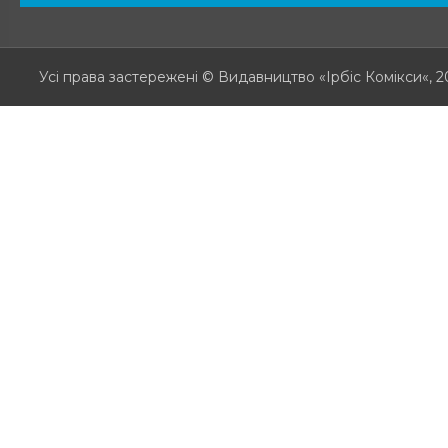
Усі права застережені
© Видавництво «Ірбіс Комікси«, 2