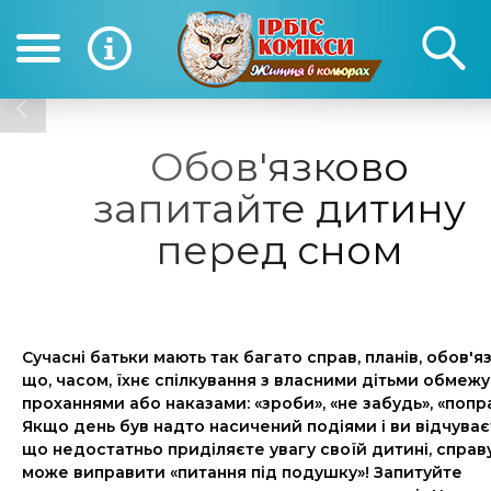
(050) 390-12-12
(0
12-12
Обов'язково
запитайте дитину
перед сном
Сучасні батьки мають так багато справ, планів, обов
'
яз
що, часом, їхнє спілкування з власними дітьми
обмежу
проханнями або наказами: «зроби», «не забудь», «поп
Якщо день був надто насичений подіями і ви відчуває
що недостатньо приділяєте увагу своїй дитині, справ
може виправити «питання під подушку»! Запитуйте