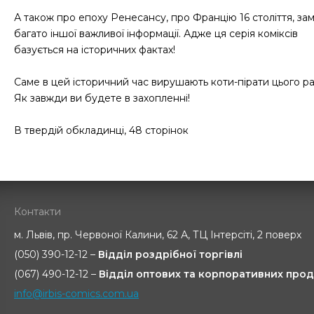
А також про епоху Ренесансу, про Францію 16 століття, зам
багато іншої важливої інформації. Адже ця серія коміксів
базується на історичних фактах!
Саме в цей історичний час вирушають коти-пірати цього ра
Як завжди ви будете в захопленні!
В твердій обкладинці, 48 сторінок
Контакти
м. Львів, пр. Червоної Калини, 62 А, ТЦ Інтерсіті, 2 поверх
(050) 390-12-12 –
Відділ роздрібної торгівлі
(067) 490-12-12 –
Відділ оптових та корпоративних прод
info@irbis-comics.com.ua