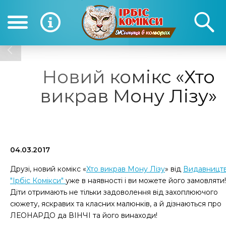
(050) 390-12-12
(0
12-12
Новий комікс «Хто
викрав Мону Лізу»
04.03.2017
Друзі, новий комікс «
Хто викрав Мону Лізу
» від
Видавницт
"Ірбіс Комікси"
уже в наявності і ви можете його замовляти!
Діти отримають не тільки задоволення від захоплюючого
сюжету, яскравих та класних малюнків, а й дізнаються про
ЛЕОНАРДО да ВІНЧІ та його винаходи!