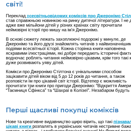
світі!
Переклад
в
сесвітньовідомих коміксів про Джеронімо Сті
став справжньою новинкою на ринку дитячої літератури. І не 
адже вже мільйони дітей у різних країнах світу прочитали
неймовірні історії про мишу на ім'я Джеронімо.
В основі сюжету лежать захоплюючі подорожі у минуле, де
Джеронімо та його друзі знайомлять читачів з найвизначніши
подіями всесвітньої історії. Кожна сторінка книги наповнена
яскравими ілюстраціями, які добре передають історичні факти
водночас роблять читання неймовірно цікавим, крім того такі 
дуже розвивають уяву дітей.
Комікси про Джеронімо Стілтона є унікальними способом
зацікавити дітей віком від 5 до 12 років до читання, а також
розповісти їм про цікавий світ історії. Відтепер є можливість
прочитати три книги про пригоди Джеронімо: “Відкриття Амери
“Таємниця Сфінкса” та “Шахраї в Колізеї”. Незабаром будуть і
Перші щасливі покупці коміксів
Нове та креативне видавництво щиро вірить, що такі
пізнавал
цікаві книги
розпалять в українських читачів нестримне баж
читати, а відтак - і здобувати безцінні знання! На Форумі вида