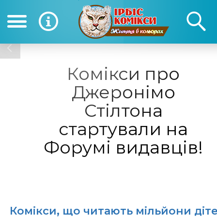
(050) 390-12-12
(0
12-12
Комікси про
Джеронімо
Стілтона
стартували на
Форумі видавців!
Комікси, що читають мільйони діте