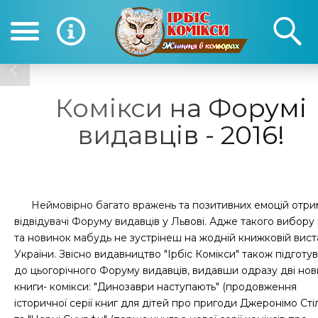
(050) 390-12-12
(0
12-12
Комікси на Форумі
видавців - 2016!
Неймовірно багато вражень та позитивних емоцій отри
відвідувачі Форуму видавців у Львові. Адже такого вибору
та новинок мабудь не зустрінеш на жодній книжковій вист
України. Звісно видавництво "Ірбіс Комікси" також підготу
до цьогорічного Форуму видавців, видавши одразу дві нов
книги- комікси: "Динозаври наступають" (продовження
історичної серії книг для дітей про пригоди Джеронімо Сті