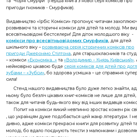
та "Чорні Смурфи" (перша книга з нової серії коміксів про
пригоди гномиків - Смурфиків).
Видавництво «Ірбіс Комікси» пропонує читачам захоплююч
розвиваючі та історичні комікси для дітей та молоді. Ми в
всесвітньовідомі бестселери! Для діток молодшого віку -
комікси про всесвітньовідомих Смурфиків
, для дітей
шкільного віку –
розвиваюча серія історичних коміксів про
пригоди Джеронімо Стілтона
, для старшокласників та студ
– комікси
«Економіка...»
та
«Володимир – Князь Київський»
.
неймовірно цікавою буде
серія коміксів для дітей про дог
зубами – «Зубси»
, бо здорова усмішка – це справжня супе
сила!
Стенд нашого видавництва було дуже легко знайти, ад
ньому було безліч цікавих книг-коміксів не лише для дітей,
також для читачів будь-якого віку від інших видавців комікс
Попит на комікси яикий невпинно зростає кожен рік св
, що українцям дуже подобається цей жанр літератури. І н
дивно, адже комікси прекрасні книги для розвитку дітей т
молоді, бо вдало поєднують тексти з малюнками і дозволя