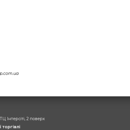
p.com.ua
 ТЦ Інтерсіті, 2 поверх
ї торгівлі