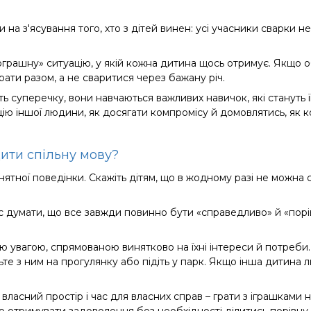
 на з'ясування того, хто з дітей винен: усі учасники
сварки
не
рашну» ситуацію, у якій кожна дитина щось отримує. Якщо об
грати разом, а не сваритися через бажану річ.
ь суперечку, вони навчаються важливих навичок, які стануть ї
цію іншої людини, як досягати компромісу й домовлятись, як
ити спільну мову?
ятної поведінки. Скажіть дітям, що в жодному разі не можна с
 думати, що все завжди повинно бути «справедливо» й «порівн
ною увагою, спрямованою винятково на їхні інтереси й потреб
ьте з ним на прогулянку або підіть у парк. Якщо інша дитина л
власний простір і час для власних справ – грати з іграшками 