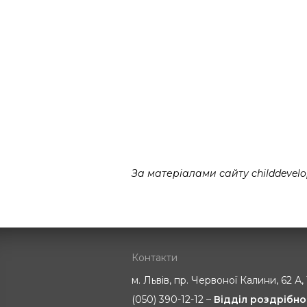
За матеріалами сайту childdevelo
Контакти
м. Львів, пр. Червоної Калини, 62 А,
(050) 390-12-12 –
Відділ роздрібно