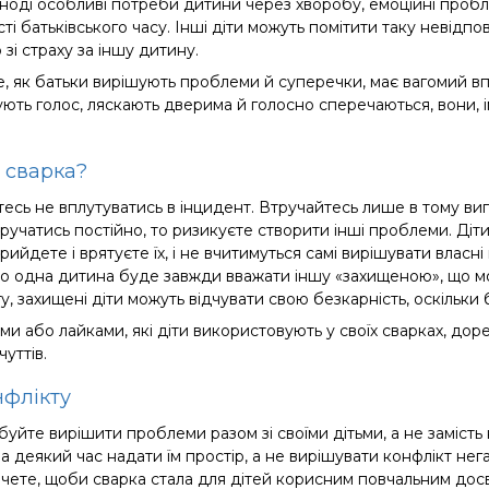
ноді особливі потреби дитини через хворобу, емоційні проб
і батьківського часу. Інші діти можуть помітити таку невідпов
зі страху за іншу дитину.
е, як батьки вирішують проблеми й суперечки, має вагомий вп
ують голос, ляскають дверима й голосно сперечаються, вони, і
я сварка?
есь не вплутуватись в інцидент. Втручайтесь лише в тому ви
ручатись постійно, то ризикуєте створити інші проблеми. Діт
ийдете і врятуєте їх, і не вчитимуться самі вирішувати власні
 що одна дитина буде завжди вважати іншу «захищеною», що м
у, захищені діти можуть відчувати свою безкарність, оскільки 
и або лайками, які діти використовують у своїх сварках, дор
чуттів.
нфлікту
уйте вирішити проблеми разом зі своїми дітьми, а не замість 
а деякий час надати їм простір, а не вирішувати конфлікт не
чете, щоби сварка стала для дітей корисним повчальним досв