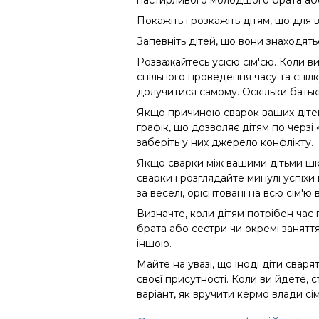
настирливого молодшого брата або
Покажіть і розкажіть дітям, що для
Запевніть дітей, що вони знаходять
Розважайтесь усією сім'єю. Коли ви
спільного проведення часу та спі
долучитися самому. Оскільки батькі
Якщо причиною сварок ваших дітей 
графік, що дозволяє дітям по черз
заберіть у них джерело конфлікту.
Якщо сварки між вашими дітьми шкі
сварки і розглядайте минулі успіх
за веселі, орієнтовані на всю сім'ю
Визначте, коли дітям потрібен час 
брата або сестри чи окремі заняття
іншою.
Майте на увазі, що іноді діти свар
своєї присутності. Коли ви йдете, 
варіант, як вручити кермо влади с