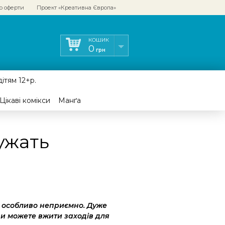
р оферти
Проект «Креативна Європа»
КОШИК
0
грн
ітям 12+р.
Цікаві комікси
Манґа
ужать
,
особливо
неприємно.
Дуже
 ви можете вжити заходів для