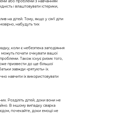
леми або проблеми з навчанням
ідність і влаштовувати істерики,
лив на дітей. Тому, якщо
у сім'ї
діти
мовірно, набудуть тих
падку, коли є небезпека заподіяння
и можуть почати очікувати вашої
 проблеми. Також існує ризик того,
оже призвести до ще більшої
батьки завжди «рятують» їх.
ечно навчити їх використовувати
них.
Розділіть дітей, доки вони не
гайно. В іншому випадку сварка
ідом, почекайте, доки емоції не