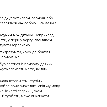
х відчувають певні
ревнощі або
 сваряться між собою. Ось деякі з
осунки між дітьми.
Наприклад,
вати
,
у першу чергу
,
свої власні
гувати агресивно.
ь зрозуміти, чому до братів і
ш прихильно.
 обурюватися із приводу деяких
жуть впливати на те, як діти
налаштованість і ступінь
 добре вони знаходять спільну мову.
 їх часті сварки цілком
ві й турботи, може викликати