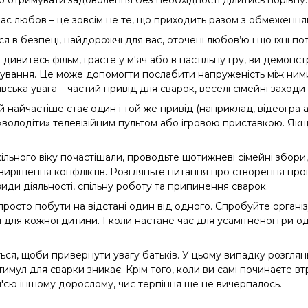
 отримувати задоволення без необхідності ділитись порівну.
 вас любов – це зовсім не те, що приходить разом з обмеження
ся в безпеці, найдорожчі для вас, оточені любов’ю і що їхні п
 дивитесь фільм, граєте у м'яч або в настільну гру, ви демонс
лкування. Це може допомогти послабити напруженість між ним
вська увага – частий привід для сварок, веселі сімейні захо
найчастіше стає один і той же привід (наприклад, відеогра аб
і «володіти» телевізійним пультом або ігровою приставкою. Як
льного віку почастішали, проводьте щотижневі сімейні збори
и вирішення конфліктів. Розгляньте питання про створення про
 види діяльності, спільну роботу та припинення сварок.
просто побути на відстані один від одного. Спробуйте органі
 для кожної дитини. І коли настане час для усамітненої гри од
яться, щоби привернути увагу батьків. У цьому випадку розглян
стимул для сварки зникає. Крім того, коли ви самі починаєте в
ім'єю іншому дорослому, чиє терпіння ще не вичерпалось.