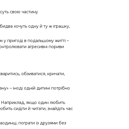
суть свою частину
идва хочуть одну й ту ж іграшку,
м у пригоді в подальшому житті –
 контролювати агресивні пориви
варитись, обзиватися, кричати,
у» – іноді одній дитині потрібно
и. Наприклад, якщо один любить
юбить сидіти й читати, знайдіть час
наодинці, пограти із друзями без