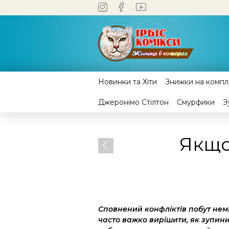
Новинки та Хіти
Знижки на компле
Джеронімо Стілтон
Смурфики
З
Якщо
Сповнений конфліктів побут неми
часто важко вирішити, як зупинит