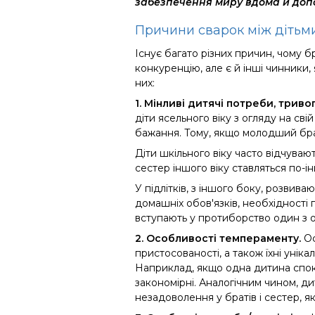
забезпечення миру вдома й допо
Причини сварок між дітьм
Існує багато різних причин, чому б
конкуренцію
,
але
є й інші чинники,
них:
1.
Мінливі дитячі потреби, триво
діти ясельного віку з огляду на
свій
бажання. Тому, якщо молодший бра
Діти шкільного віку часто відчувают
сестер іншого віку ставляться по-і
У підлітків, з іншого боку, розвив
домашніх обов'язків, необхідності п
вступають у протиборство один з 
2.
Особливості темпераменту.
Ос
пристосованості, а також їхні уніка
Наприклад, якщо одна дитина спокі
закономірні. Аналогічним чином, ди
незадоволення у братів і сестер, як