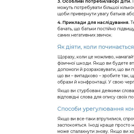
3.
Особливі потреби/хворі діти.
І
можуть потребувати більшої кількост
щоби привернути увагу батьків або 
4.
Приклади для наслідування.
Т
бачать, що батьки постійно підвищ
самих негативних звичок.
Як діяти
, коли починаєтьс
Щоразу, коли це можливо, намагайт
фізичної шкоди. Якщо ви будете вт
допомоги й розраховувати, що ви пр
що ви – випадково – зробите так,
образи й конфронтації. У свою черг
Якщо ви стурбовані деякими словам
відповідні слова для опису своїх по
С
пособи урегулювання ко
Якщо ви все-таки втрутилися, спроб
заспокояться. Іноді краще просто н
може спалахнути знову. Якщо ви хо