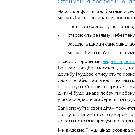
Отримання професійної д
Часом
конфлікти між братами й се
можуть бути такі випадки
, коли ко
-
настільки серйозні, що призв
-
створюють реальну небезпеку з
-
завдають шкоди самооцінці або
-
можуть бути пов'язані з іншим
Зі своєї сторони, ми,
видавництво «
батькам придбати комікси для дітей
дружбу
і
чудово описують та розкри
сильні особистості з величезним п
різні казуси. Сестри і сваряться, і
дитині буде цікаво побачити збоку,
усе-таки вдається зберегти та підт
Запропонуйте своїм дітям прочитати
почнуть сприйматися з гумором та
деколи потрібно зрозуміти сестричо
Ми видаємо й інші цікаві розвиваюч