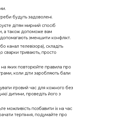
ми.
отреби будуть задоволені.
труєте дітям мирний спосіб
и, а також допоможе вам
ди допомагають зменшити конфлікт.
о канал телевізора), складіть
що сварки тривають, просто
, на яких повторюйте правила про
грами, коли діти заробляють бали
зувати ігровий час для кожного без
нієї дитини, проведіть його з
ьте можливість позбавити їх на час
трачати терпіння, подумайте про