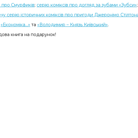
и про Смурфиків
;
серію коміксів про догляд за зубами «Зубси»
;
чу серію історичних коміксів про пригоди Джеронімо Стілтон
в
«Економіка...»
та
«Володимир – Князь Київський»
.
дова книга на подарунок!