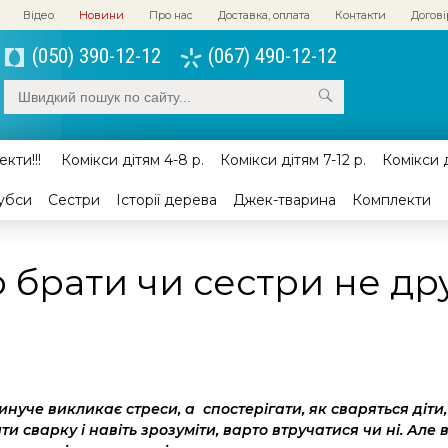
Відео
Новини
Про нас
Доставка, оплата
Контакти
Догові
(050) 390-12-12
(067) 490-12-12
кти!!!
Комікси дітям 4-8 р.
Комікси дітям 7-12 р.
Комікси д
убси
Сестри
Історії дерева
Джек-тварина
Комплекти
 брати чи сестри не др
нуче викликає стреси, а спостерігати, як сваряться діти
и сварку і навіть зрозуміти, варто втручатися чи ні. Але