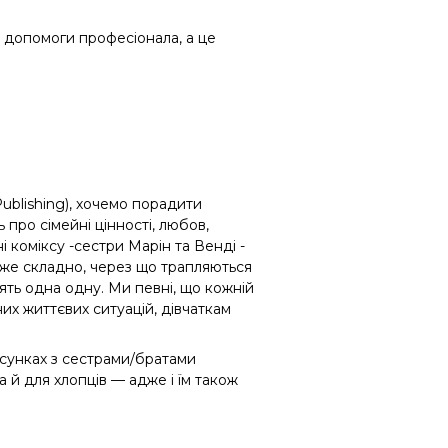
 допомоги професіонала, а це
ublishing
)
, хочемо порадити
ть
про сімейні цінності, любов,
і коміксу -сестри
Марін та Венді
-
дуже складно, через що трапляються
лять одна одну.
Ми певні, що кожній
их життєвих ситуацій, дівчаткам
тосунках з сестрами/братами
 а й для хлопців — адже і їм також