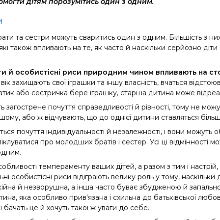
могти дітям порозумітись один з одним.
и
рати та сестри можуть сваритись один з одним. Більшість з ни
 які також впливають на те, як часто й наскільки серйозно діти
ги й особистісні риси природним чином впливають на ст
 вік
захищають свої іграшки та
іншу власність
, вчаться відстою
тик або сестричка бере іграшку, старша дитина може відреа
ь загострене почуття справедливості й рівності, тому не можут
ншому, або ж відчувають, що до однієї дитини ставляться біль
аються почуття індивідуальності й незалежності, і вони можуть
іклуватися про молодших братів і сестер. Усі ці відмінності мо
одним.
обливості темпераменту ваших дітей, а разом з тим і настрій, 
льні особистісні риси відіграють велику роль у тому, наскільки
йна й незворушна, а інша часто буває збудженою й запальною,
тина, яка особливо прив'язана і схильна до батьківської любо
і бачать це й хочуть такої ж уваги до себе.