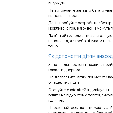
вщухнуть.
Не витрачайте занадто багато уваги
відповідальності.
Далі спробуйте розробити «безпрог
можливо, є гра, в яку вони можуть 
Пам'ятайте:
коли діти залагоджуют
наприклад, як треба цінувати пози
тощо.
Як допомогти дітям знаход
Запровадьте основні правила прийн
грюкати дверима.
Не дозволяйте дітям примусити вас
більше, ніж іншій.
О
точуйте своїх дітей індивідуаль
гуляти на відкритому повітрі, виход
і для неї.
Переконайтеся, що діти мають свій 