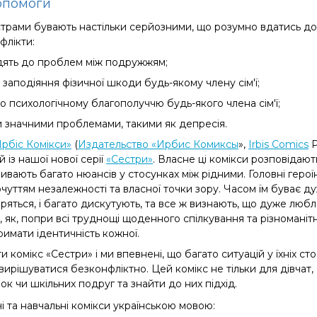
опомоги
страми бувають настільки серйозними, що розумно вдатись до
нфлікти
:
одять до проблем між подружжям;
аподіяння фізичної шкоди будь-якому члену сім'ї;
 психологічному благополуччю будь-якого члена сім'ї;
и значними проблемами, такими як депресія.
Ірбіс Комікси»
(
Издательство «Ирбис Комиксы
»,
Irbis
Comics
P
 із нашої нової серії
«Сестри»
. Власне ці комікси розповідаю
вають багато нюансів у стосунках між рідними. Головні героїн
очуттям незалежності та власної точки зору. Часом їм буває 
 миряться, і багато дискутують, та все ж визнають, що дуже люб
 як, попри всі труднощі щоденного спілкування та різноманітн
римати ідентичність кожної.
 комікс «Сестри» і ми впевнені, що багато ситуацій у їхніх с
 вирішуватися безконфліктно.
Цей комікс не тільки для дівчат,
к чи шкільних подруг та знайти до них підхід.
і та навчальні комікси українською мовою: