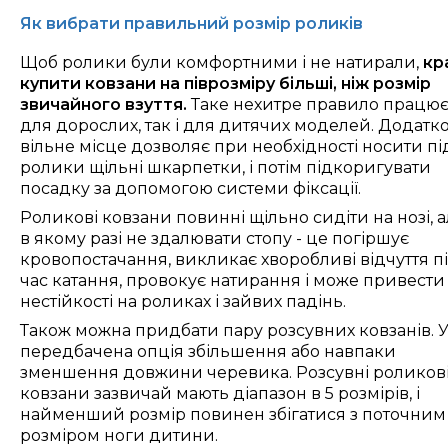
Як вибрати правильний розмір роликів
Щоб ролики були комфортними і не натирали,
кр
купити ковзани на піврозміру більші, ніж розмір
звичайного взуття.
Таке нехитре правило працює
для дорослих, так і для дитячих моделей. Додатк
вільне місце дозволяє при необхідності носити пі
ролики щільні шкарпетки, і потім підкоригувати
посадку за допомогою системи фіксації.
Р
оликові ковзани повинні щільно сидіти на нозі, а
в якому разі не здалювати стопу - це погіршує
кровопостачання, викликає хворобливі відчуття п
час катання, провокує натирання і може привести
нестійкості на роликах і зайвих падінь.
Також
можна придбати пару розсувних ковзанів. У
передбачена опція збільшення або навпаки
зменшення довжини черевика. Розсувні роликов
ковзани зазвичай мають діапазон в 5 розмірів, і
найменший розмір повинен збігатися з поточним
розміром ноги дитини.