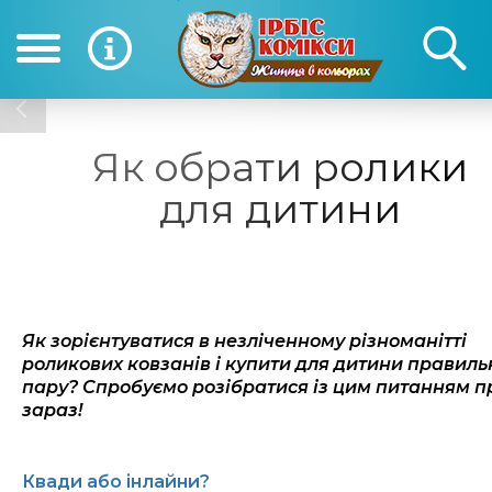
(050) 390-12-12
(0
12-12
Як обрати ролики
для дитини
Я
к зорієнтуватися в незліченному різноманітті
роликових ковзанів і купити для дитини правиль
пару? Спробуємо розібратися
і
з цим питанням п
зараз!
Квади або інлайни?