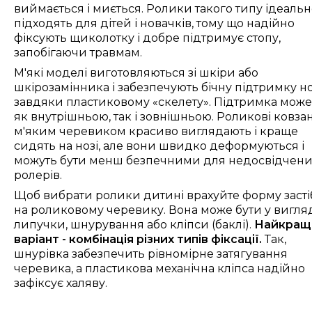
виймається і миється. Ролики такого типу ідеаль
підходять для дітей і новачків, тому що надійно
фіксують щиколотку і добре підтримує стопу,
запобігаючи травм
ам
.
М'які моделі виготовляються зі шкіри або
шкірозамінника і забезпечують бічну підтримку н
завдяки пластиковому «скелету». Підтримка може
як внутрішньою, так і зовнішньою. Роликові ковза
м'яким черевиком красиво виглядають і краще
сидять на нозі, але вони швидко деформуються і
можуть бути менш безпечними для недосвідчени
ролерів.
Щоб вибрати ролики дитині врахуйте форму заст
на роликовому черевику. Вона може бути у вигля
липучки, шнурування або кліпси (баклі).
Найкращ
варіант - комбінація різних типів фіксації.
Так,
шнурівка забезпечить рівномірне затягування
черевика, а пластикова механічна кліпса надійно
зафіксує халяву.