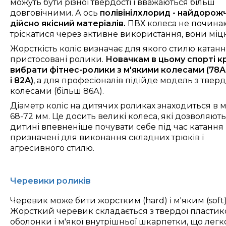
можуть бути різної твердості і вважаються більш
довговічними. А ось
полівінілхлорид - найдорожч
дійсно якісний матеріалів.
ПВХ колеса не почина
тріскатися через активне використання, вони міц
Ж
орсткість коліс визначає для якого стилю катан
пристосовані ролики.
Новачкам в цьому спорті 
вибрати фітнес-ролики з м'якими колесами (78А
і 82А)
, а для професіоналів підійде модель з тве
колесами (більш 86А).
Діаметр коліс на дитячих роликах знаходиться в 
68-72 мм. Це досить великі колеса, які дозволяють
дитині впевненіше почувати себе під час катання 
призначені для виконання складних трюків і
агресивного стилю.
Черевики роликів
Черевик може бити жорстким (hard) і м'яким (soft)
Жорсткий черевик складається з твердої пластик
оболонки і м'якої внутрішньої шкарпетки, що легк