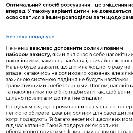
Оптимальний спосіб розсування – це зміщення н
вперед. У такому варіанті дитині не доведеться
освоюватися з іншим розподілом ваги щодо рам
Безпека понад усе
Не менш
важливо доповнити ролики повним
набором захисту,
який включає в себе налокітник
наколінники, захист на зап'ястя і, звичайно ж, шол
Наївно буде вважати, що дитина жодного разу не
впаде, катаючись на роликових ковзанах, але з як
захисною системою падіння не будуть настільки
травматичними і небезпечними. Шолом, налокітн
та наколінники потрібно підбирати так, щоб вони
щільно прилягали до тіла
і не спадали.
Сподіваємося, що,
прочитавши нашу статтю,
тепе
легкістю обирете ідеальні ролики
для своєї дити
котрі подарують
їй
багато веселих і щасливих мом
під час катання!
Такий подарунок як ролики
обов'язково сприятиме фізичному розвиткові ваш