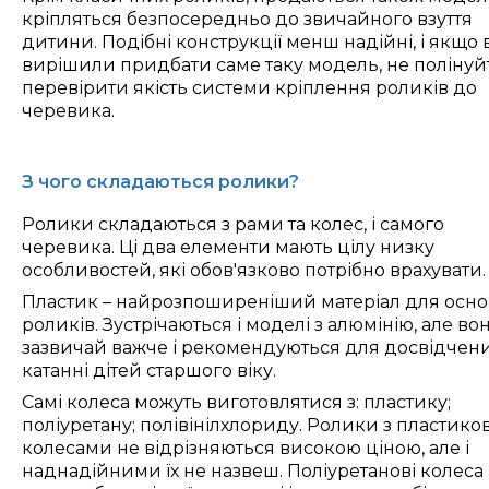
кріпляться безпосередньо до звичайного взуття
дитини.
П
одібні конструкції менш надійні, і якщо 
вирішили придбати саме таку модель, не полінуй
перевірити якість системи кріплення роликів до
черевика.
З чого складаються ролики?
Р
олики складаються з рами та колес, і самого
черевика. Ці два елементи мають цілу низку
особливостей, які
обов'язково
потрібно врахувати
.
Пластик – найрозпоширеніший матеріал для осн
роликів. Зустрічаються і моделі з алюмінію, але во
зазвичай важче і рекомендуються для досвідчени
катанні дітей старшого віку.
Самі колеса можуть виготовлятися з: пластику;
поліуретану; полівінілхлориду. Ролики з пластик
колесами не відрізняються високою ціною, але і
наднадійними їх не назвеш. Поліуретанові колеса