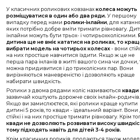
У класичних роликових ковзанах
колеса можуть
розміщуватися в один або два ряди.
У першому
випадку перед нами
ролики-інлайни
, для катанн
яких потрібно добре вміти тримати рівновагу. Дит
інлайни можуть бути трьох- і чотирьохколісними.
дитина ще не вміє кататися на роликах, то кращ
вибрати модель на чотирьох колесах
- вони стійк
на них простіше навчитися їздити. Якщо ж це не
перша пара інланів в житті вашого сина чи дочки, 
можна придивитися і до триколісних пар. Вони
вирізняються маневреністю і дозволяють краще
набирати швидкість.
Ролики з двома рядами коліс називаються
квади
зазвичай коштують дорожче своїх інлайн-родичів.
Якщо ви замислюєтеся, які ролики краще купити
дитині 5 років, то квади - ідеальний варіант. Вони
стійкі і на них простіше тримати рівновагу. Крім тог
квади не дозволяють розвивати високу швидкіст
тому підходять навіть для дітей 3-4 років.
Крім класичних роликів, продаються також моделі