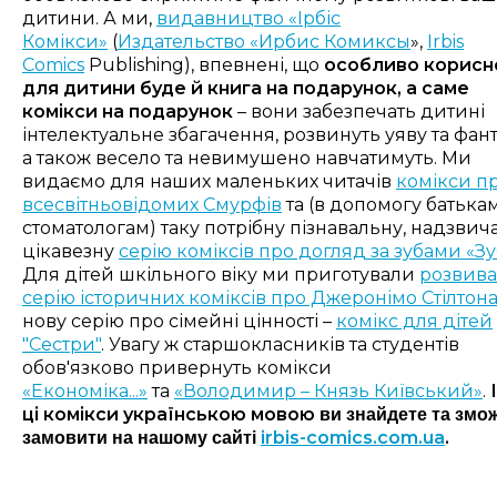
дитини. А ми,
видавництво «Ірбіс
Комікси»
(
Издательство «Ирбис Комиксы
»,
Irbis
Comics
Publishing
)
, впевнені, що
особливо корис
для дитини буде й книга на подарунок, а саме
комікси на подарунок
– вони забезпечать дитині
інтелектуальне збагачення, розвинуть уяву та фант
а також весело та невимушено навчатимуть.
Ми
видаємо для наших маленьких читачів
комікси п
всесвітньовідомих Смурфів
та (в допомогу батькам
стоматологам) таку потрібну пізнавальну, надзви
цікавезну
серію коміксів про догляд за зубами «З
Для дітей шкільного віку ми приготували
розвив
серію історичних коміксів про Джеронімо Стілтон
нову серію про сімейні цінності –
комікс для дітей
"Сестри"
. Увагу ж старшокласників та студентів
обов'язково привернуть комікси
«Економіка...»
та
«Володимир – Князь Київський»
.
І
ці комікси українською мовою
ви знайдете та змо
irbis-comics.com.ua
.
замовити на нашому сайті