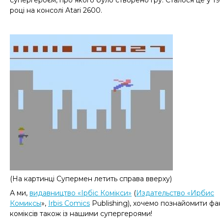
супергероєм, про якого було створено гру. Сталося це у 1
році на консолі
Atari 2600.
(На картин
ці
Супермен летит
ь
справа вверху)
А ми,
видавництво «Ірбіс Комікси»
(
Издательство «Ирбис
Комиксы
»,
Irbis
Comics
Publishing
),
хочемо познайомити фан
коміксів також із нашими супергероями!