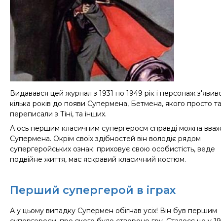
Видавався цей журнал з 1931 по 1949 рік і персонаж з'явив
кілька років до появи Супермена, Бетмена, якого просто т
переписали з Тіні, та інших.
А ось першим класичним супергероєм справді можна вва
Супермена. Окрім своїх здібностей він володіє рядом
супергеройських ознак: приховує свою особистість, веде
подвійне життя, має яскравий класичний костюм.
Перший супергерой в іграх
А у цьому випадку Супермен обігнав усіх! Він був першим