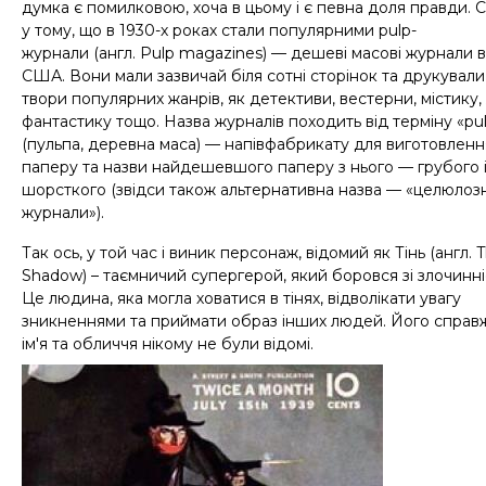
думка є помилковою, хоча в цьому і є певна доля правди. 
у тому, що в 1930-х роках стали популярними
pulp
-
журнали
(англ.
Pulp
magazines
)
—
дешеві масові журнали в
США. Вони мали зазвичай біля сотні сторінок та друкували
твори популярних жанрів,
як детективи, вестерни, містику,
фантастику тощо.
Назва
журналів
походить від терміну «pu
(пульпа, деревна маса) — напівфабрикату для виготовленн
паперу та назви найдешевшого паперу з нього — грубого 
шорсткого
(з
відси також альтернативна назва — «целюлозн
журнали»
)
.
Так ось, у той час і виник персонаж, відомий як Тінь
(англ. 
Shadow)
– таємничий супергерой, який боровся зі злочинні
Це людина, яка могла ховатися в тінях, відволікати увагу
зникненнями та приймати образ інших людей. Його справ
ім'я та обличчя нікому не були відомі.