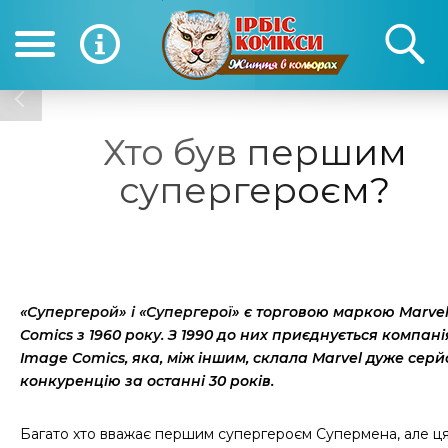
(050) 390-12-12
(0
12-12
Хто був першим
супергероєм?
«Супергерой» і «Супергерої»
є торговою маркою
Marve
Comics
з 1960 року. З 1990
до них приєднується компані
Image Comics,
яка, між іншим, склала
Marvel
дуже серй
конкуренцію за останні 30 років.
Багато хто вважає першим супергероєм Супермена, але ц