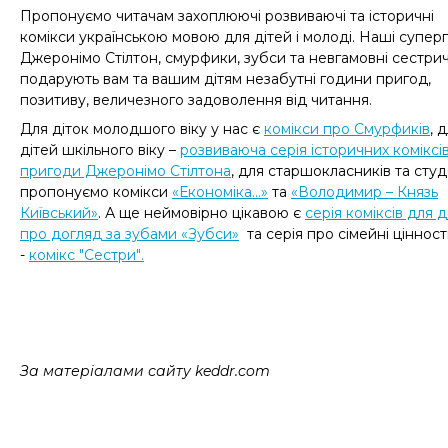
П
ропонуємо читачам захоплюючі розвиваючі та історичні
комікси українською мовою для дітей і молоді. Наші суперг
Джеронімо Стілтон, смурфики, зубси та невгамовні сестри
подарують вам та вашим дітям незабутні години пригод,
позитиву, величезного задоволення від читання.
Для діток молодшого віку у нас є
комікси про Смурфиків
, 
дітей шкільного віку –
розвиваюча серія історичних коміксі
пригоди Джеронімо Стілтона
, для старшокласників та студ
пропонуємо комікси
«Економіка...»
та
«Володимир – Князь
Київський»
.
А ще неймовірно цікавою є
серія коміксів для д
про догляд за зубами «Зубси»
та серія про сімейні цінност
-
комікс "Сестри"
.
За матеріалами сайту keddr.com