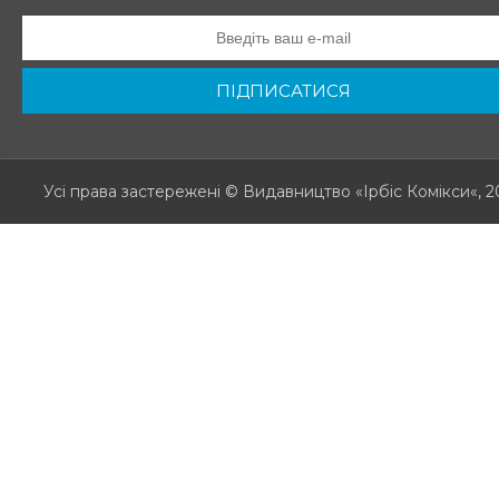
ПІДПИСАТИСЯ
Усі права застережені
© Видавництво «Ірбіс Комікси«, 2