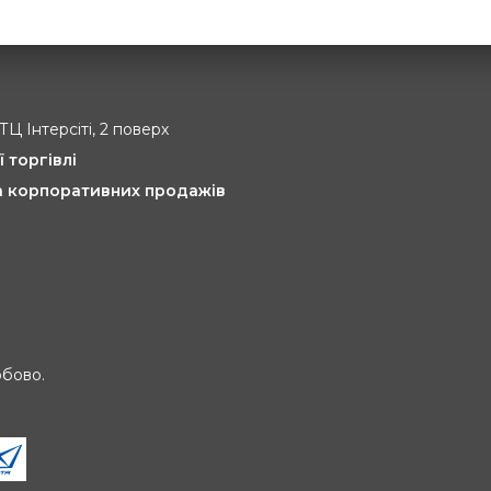
 ТЦ Інтерсіті, 2 поверх
ї торгівлі
та корпоративних продажів
обово.