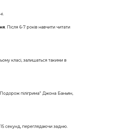
і.
ння
. Після 6-7 років навчити читати
тьому класі, залишаться такими в
 “Подорож пілігрима” Джона Баньян,
 15 секунд, переглядаючи задню.