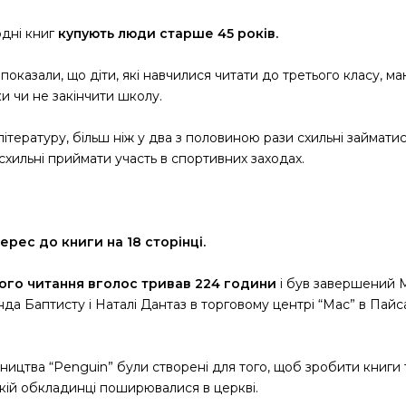
дні книг
купують люди старше 45 років.
оказали, що діти, які навчилися читати до третього класу, 
и чи не закінчити школу.
 літературу, більш ніж у два з половиною рази схильні займа
 схильні приймати участь в спортивних заходах.
ерес до книги на 18 сторінці.
го читання вголос тривав 224 години
і був завершений М
да Баптисту і Наталі Дантаз в торговому центрі “Mac” в Пайс
ництва “Penguin” були створені для того, щоб зробити книги 
’якій обкладинці поширювалися в церкві.