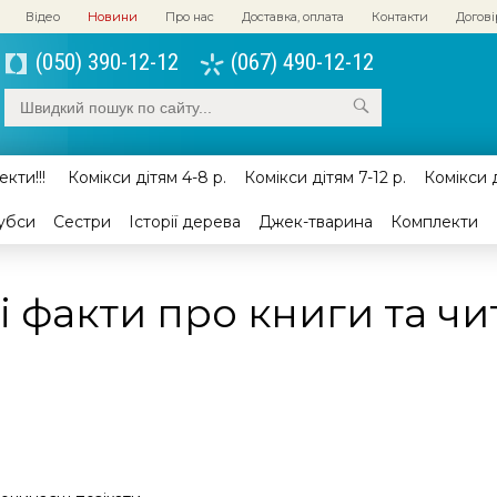
Відео
Новини
Про нас
Доставка, оплата
Контакти
Догові
(050) 390-12-12
(067) 490-12-12
кти!!!
Комікси дітям 4-8 р.
Комікси дітям 7-12 р.
Комікси д
убси
Сестри
Історії дерева
Джек-тварина
Комплекти
і факти про книги та ч