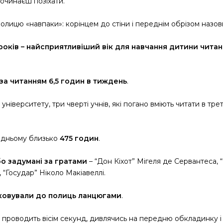
очинаєш позіхати.
лицю «навпаки»: корінцем до стіни і переднім обрізом назовн
 років – найсприятливіший вік для навчання дитини чита
за читанням 6,5 годин в тиждень
.
ніверситету, три чверті учнів, які погано вміють читати в тре
едньому близько
475 годин
.
бо задумані за гратами
– “Дон Кіхот” Мігеля де Сервантеса,
 “Государ” Ніколо Макіавеллі.
ковували до полиць ланцюгами
.
проводить вісім секунд, дивлячись на передню обкладинку і