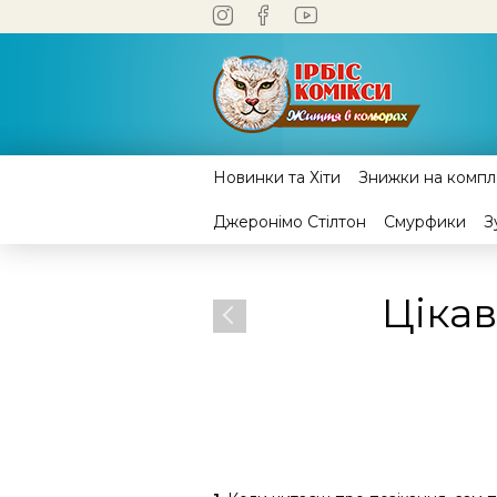
Новинки та Хіти
Знижки на компле
Джеронімо Стілтон
Смурфики
З
Цікав