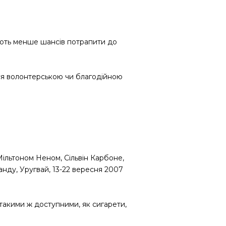
мають менше шансів потрапити до
тися волонтерською чи благодійною
ільтоном Неном, Сільвін Карбоне,
анду, Уругвай, 13-22 вересня 2007
такими ж доступними, як сигарети,