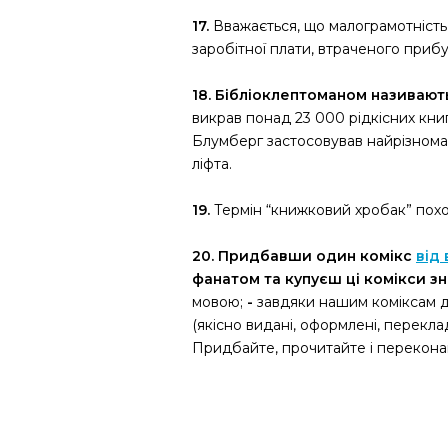
17.
Вважається, що малограмотність 
заробітної плати, втраченого прибу
18.
Бібліоклептоманом називають
викрав понад 23 000 рідкісних книг
Блумберг застосовував найрізномані
ліфта.
19.
Термін “книжковий хробак” поход
20.
Придбавши один комікс
від
фанатом та купуєш ці комікси зн
мовою;
-
завдяки нашим коміксам ді
(якісно видані, оформлені, перекла
Придбайте, прочитайте і переконай