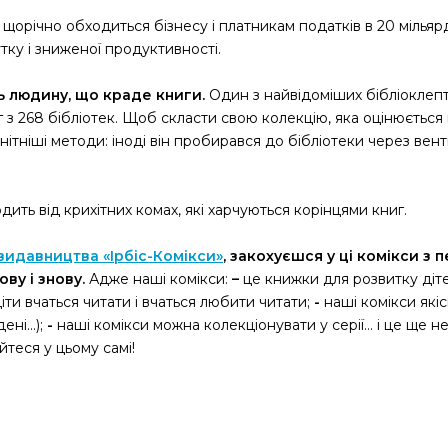
щорічно обходиться бізнесу і платникам податків в 20 мільярд
тку і зниженої продуктивності.
 людину, що краде книги.
Один з найвідоміших бібліоклепт
 з 268 бібліотек. Щоб скласти свою колекцію, яка оцінюється 
тніші методи: іноді він пробирався до бібліотеки через вент
ить від крихітних комах, які харчуються корінцями книг.
 видавництва «Ірбіс-Комікси»
, закохуєшся у ці комікси з 
ову і знову.
Адже наші комікси:
–
це книжки для розвитку діт
ти вчаться читати і вчаться любити читати;
-
наші комікси якісн
дені…);
-
наші комікси можна колекціонувати у серії… і це ще не
теся у цьому самі!