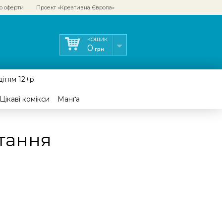
р оферти
Проект «Креативна Європа»
КОШИК
0
грн
ітям 12+р.
Цікаві комікси
Манґа
итання