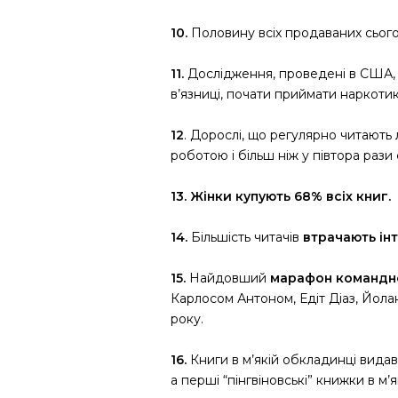
10.
Половину всіх продаваних сього
11.
Дослідження, проведені в США, п
в’язниці, почати приймати наркотик
12
. Дорослі, що регулярно читають
роботою і більш ніж у півтора рази
13.
Жінки купують 68% всіх книг.
14.
Більшість читачів
втрачають інт
15.
Найдовший
марафон командно
Карлосом Антоном, Едіт Діаз, Йолан
року.
16.
Книги в м’якій обкладинці видав
а перші “пінгвіновські” книжки в м