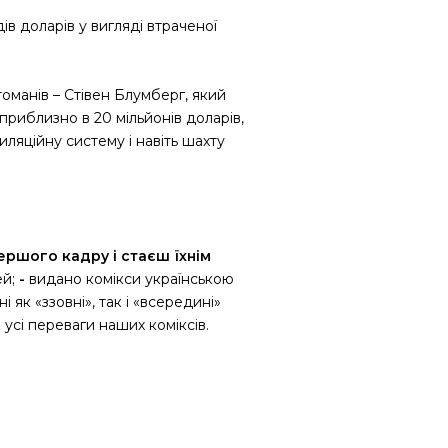
ів доларів у вигляді втраченої
оманів – Стівен Блумберг, який
приблизно в 20 мільйонів доларів,
иляційну систему і навіть шахту
першого кадру і стаєш їхнім
ей;
-
видано комікси українською
і як «ззовні», так і «всередині»
 усі переваги наших коміксів.