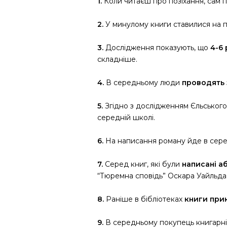
1.
Коли читаєш про позіхання, сам п
2.
У минулому книги ставилися на по
3.
Дослідження показують, що
4-6
складніше.
4.
В середньому люди
проводять 
5.
Згідно з дослідженням Єльського у
середній школі.
6.
На написання роману йде в сер
7.
Серед книг, які були
написані а
“Тюремна сповідь” Оскара Уайльда,
8.
Раніше в бібліотеках
книги при
9.
В середньому покупець книгарні 