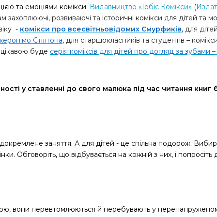
цією та емоціями комікси.
Видавництво «Ірбіс Комікси»
(
Издат
м захоплюючі, розвиваючі та історичні комікси для дітей та м
віку -
комікси про всесвітньовідомих Смурфиків
, для діте
жеронімо Стілтона
, для старшокласників та студентів – комікс
о цікавою буде
серія коміксів для дітей про догляд за зубами 
йності у ставленні до свого малюка під час читання кни
докремлене заняття. А для дітей - це спільна подорож. Вибир
ки. Обговоріть, що відбувається на кожній з них, і попросіть
ою, вони перевтомлюються й перебувають у перенапруженому 