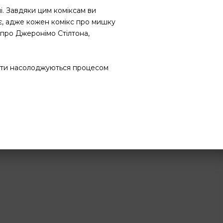
чні. Завдяки цим коміксам ви
є, адже кожен комікс про мишку
 про Джеронімо Стілтона,
діти насолоджуються процесом