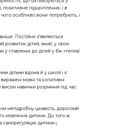
уйності», що активізуються у
 позитивне підкріплення, і в
, чого особливо вони потребують, і
аніше. Постійно з'являються
й розвиток дітей, який, у свою
 у ставленні до дітей у бік «тепла/
ми дітьми вдома й у школі і є
виражені мовні та когнітивні
 високі навички розуміння під час
чи непідробну цікавість, дорослий
го мовлення дитини. До того ж
а саморегуляцію дитини і,