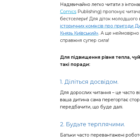
Надзвичайно легко читати з інтона
Comics
Publishing
) пропонує читача
бестселери! Для діток молодшого 
історичних коміксів про пригоди Д
Князь Київський»
. А ще неймовірн
справжня супер сила!
Для підвищення рівня тепла, чу
такі поради:
1. Діліться досвідом.
Для дорослих читання – це часто ві
ваша дитина сама перегортає сторін
передбачити, що буде далі.
2. Будьте терплячими.
Батьки часто перевантажені робот