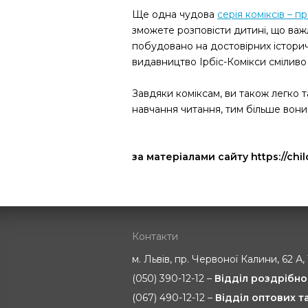
Ще одна чудова
серія коміксів – 
зможете розповісти дитині, що важ
побудовано на достовірних історич
видавництво Ірбіс-Комікси сміливо 
Завдяки коміксам, ви також легко
навчання читання, тим більше вон
за матеріалами сайту https://chi
Контакти
м. Львів, пр. Червоної Калини, 62 А,
(050) 390-12-12 –
Відділ роздрібно
(067) 490-12-12 –
Відділ оптових 