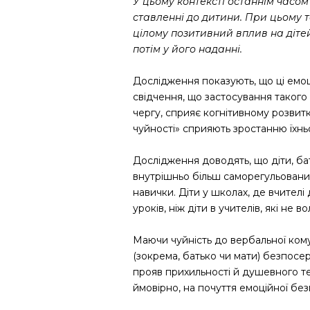
У цьому контексті останнім часом
ставленні до дитини. При цьому т
цілому позитивний вплив на дітей,
потім у його наданні.
Дослідження показують, що ці емоц
свідчення, що застосування такого
чергу, сприяє когнітивному розвитк
чуйності» сприяють зростанню їхнь
Дослідження доводять, що діти, бат
внутрішньо більш саморегульованими
навички. Діти у школах, де вчителі
уроків, ніж діти в учителів, які не 
Маючи чуйність до вербальної кому
(зокрема, батько чи мати) безпос
прояв прихильності й душевного те
ймовірно, на почуття емоційної без