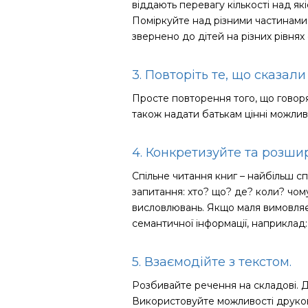
віддають перевагу кількості над як
Поміркуйте над різними частинами 
звернено до дітей на різних рівня
3. Повторіть те, що сказали
Просте повторення того, що говор
також надати батькам цінні можлив
4. Конкретизуйте та розш
Спільне читання книг – найбільш с
запитання: хто? що? де? коли? чо
висловлювань. Якщо маля вимовляє
семантичної інформації, наприклад:
5. Взаємодійте з текстом.
Розбивайте речення на складові. Д
Використовуйте можливості друкован