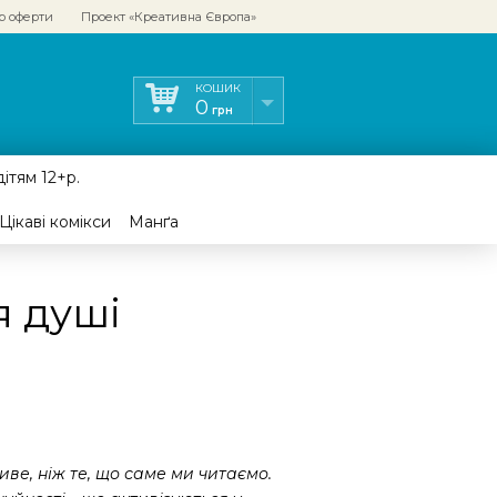
р оферти
Проект «Креативна Європа»
КОШИК
0
грн
ітям 12+р.
Цікаві комікси
Манґа
я душі
иве, ніж те, що саме ми читаємо.