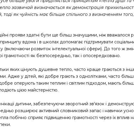
 усе більше уваги приділяється принципам «тепла душі та ч
епло зазвичай визначається як демонстрація прихильності,
 тоді як чуйність має більше спільного з визначенням того
ійні прояви здатні бути ще більш значущими, ніж вважалося р
 принципу вдома і в школах допомагає підтримувати соціальни
у (включаючи розвиток інтелектуальної сфери). До того ж зміни
ої грамотності як безпосередньо, так і опосередковано.
ьки яких цінують душевне тепло, часто краще граються з інши
. Адже у дітей, які добре грають з однолітками, часто більш 
 добре оперують таким теплим і світлим підходом, мають більш
володіють цією майстерністю.
нікації дитини, забезпечуючи зворотний зв'язок і демонструю
ередньо розширює активний словниковий запас і навички усно
пла побічно сприяє підвищенню грамотності через їх вплив н
пеки.