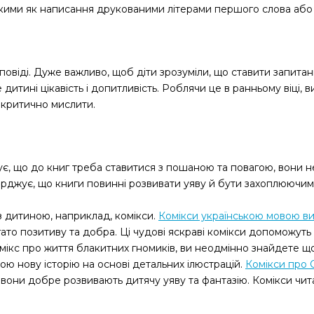
кими як написання друкованими літерами першого слова або 
повіді. Дуже важливо, щоб діти зрозуміли, що ставити запита
тині цікавість і допитливість. Роблячи це в ранньому віці, в
 критично мислити.
.
є, що до книг треба ставитися з пошаною та повагою, вони н
рджує, що книги повинні розвивати уяву й бути захоплюючи
з дитиною, наприклад, комікси.
Комікси українською мовою ви
багато позитиву та добра. Ці чудові яскраві комікси допоможу
мікс про життя блакитних гномиків, ви неодмінно знайдете щ
ою нову історію на основі детальних ілюстрацій.
Комікси про 
вони добре розвивають дитячу уяву та фантазію. Комікси чита