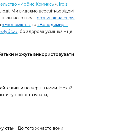
ельство «Ирбис Комиксы
»,
Irbis
олоді. Ми видаємо всесвітньовідомі
й шкільного віку –
розвиваюча серія
и
«Економіка...»
та
«Володимир –
– «Зубси»
, бо здорова усмішка – це
г батьки можуть використовувати
айте книги по черзі з ними. Нехай
 дитину пофантазувати,
стані. До того ж часто вони