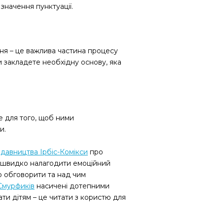
значення пунктуації.
ння – це важлива частина процесу
и закладете необхідну основу, яка
е для того, щоб ними
ми.
давництва Ірбіс-Комікси
про
ть швидко налагодити емоційний
о обговорити та над чим
Смурфиків
насичені дотепними
ти дітям – це читати з користю для