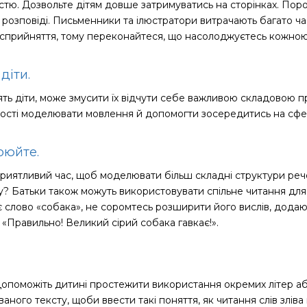
істю. Дозвольте дітям довше затримуватись на сторінках. Поро
розповіді. Письменники та ілюстратори витрачають багато час
х сприйняття, тому переконайтеся, що насолоджуєтесь кожною
 діти.
ять діти, може змусити їх відчути себе важливою складовою 
ості моделювати мовлення й допомогти зосередитись на сфері
ирюйте.
приятливий час, щоб моделювати більш складні структури рече
му? Батьки також можуть використовувати спільне читання д
 слово «собака», не соромтесь розширити його вислів, додаю
 «Правильно! Великий сірий собака гавкає!».
опоможіть дитині простежити використання окремих літер або
ого тексту, щоби ввести такі поняття, як читання слів зліва 