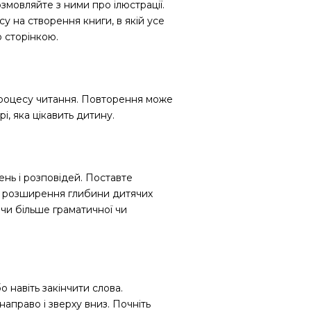
змовляйте з ними про ілюстрації.
у на створення книги, в якій усе
 сторінкою.
процесу читання. Повторення може
, яка цікавить дитину.
нь і розповідей. Поставте
ля розширення глибини дитячих
чи більше граматичної чи
 навіть закінчити слова.
направо і зверху вниз. Почніть