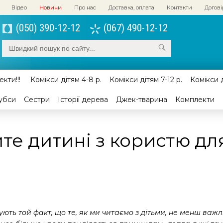
Відео
Новини
Про нас
Доставка, оплата
Контакти
Догові
(050) 390-12-12
(067) 490-12-12
кти!!!
Комікси дітям 4-8 р.
Комікси дітям 7-12 р.
Комікси д
убси
Сестри
Історії дерева
Джек-тварина
Комплекти
те дитині з користю дл
ють той факт, що те, як ми читаємо з дітьми, не менш важл