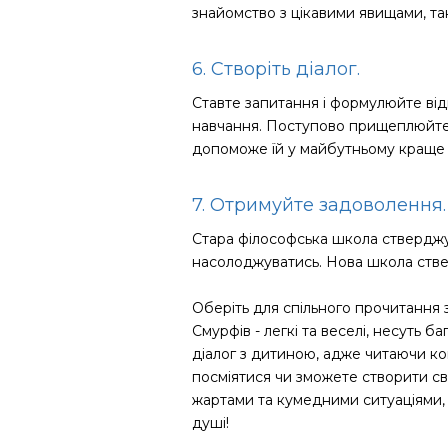
знайомство з цікавими явищами, та
6. Створіть діалог.
Ставте запитання і формулюйте від
навчання. Поступово прищеплюйте ди
допоможе їй у майбутньому краще
7. Отримуйте задоволення
Стара філософська школа стверджу
насолоджуватись. Нова школа стве
Оберіть для спільного прочитання 
Смурфів - легкі та веселі, несуть 
діалог з дитиною, адже читаючи ко
посміятися чи зможете створити св
жартами та кумедними ситуаціями, 
душі!