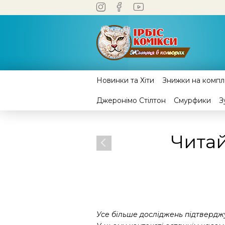
Новинки та Хіти
Знижки на компле
Джеронімо Стілтон
Смурфики
З
Читай
Усе більше досліджень підтверджу