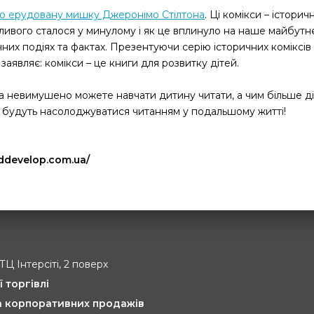
про ерудовану мишку Джеронімо Стілтона
. Ці комікси – істори
ливого сталося у минулому і як це вплинуло на наше майбутн
них подіях та фактах. Презентуючи серію історичних коміксів
заявляє: комікси – це книги для розвитку дітей.
 та невимушено можете навчати дитину читати, а чим більше 
и будуть насолоджуватися читанням у подальшому житті!
lddevelop.com.ua/
 ТЦ Інтерсіті, 2 поверх
ї торгівлі
та корпоративних продажів