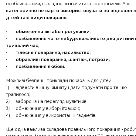
особливостями, і складно визначити конкретні межі. Але
категорично не варто використовувати по відношен
дітей такі види покарань:
•
обмеження їжі або прогулянки;
•
позбавлення чого-небудь важливого для дитини 
тривалий час;
•
тілесне покарання, насильство;
•
образливі покарання, шантаж, погрози;
•
позбавлення любові.
Можливі безпечні приклади покарань для дітей:
1)
відвести в іншу кімнату і дати подумати про те, що
трапилося;
2)
заборона на перегляд мультиків;
3)
обмеження у виборі іграшок;
4)
обмеження у використанні гаджетів.
Ще одна важлива складова правильного покарання - роби