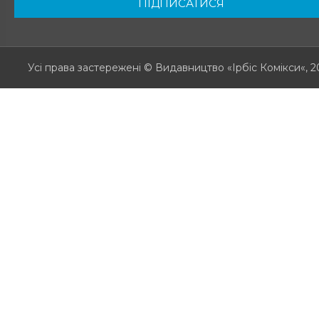
ПІДПИСАТИСЯ
Усі права застережені
© Видавництво «Ірбіс Комікси«, 2