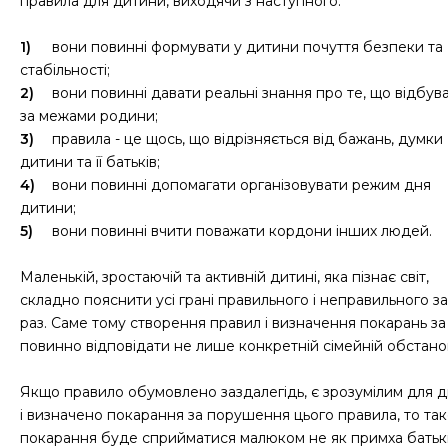
правила для дитини, виходячи з наступного:
1)
вони повинні формувати у дитини почуття безпеки та
стабільності;
2)
вони повинні давати реальні знання про те, що відбув
за межами родини;
3)
правила - це щось, що відрізняється від бажань, думки
дитини та її батьків;
4)
вони повинні допомагати організовувати режим дня
дитини;
5)
вони повинні вчити поважати кордони інших людей.
Маленькій, зростаючій та активній дитині, яка пізнає світ,
складно пояснити усі грані правильного і неправильного з
раз. Саме тому створення правил і визначення покарань за
повинно відповідати не лише конкретній сімейній обстанов
Якщо правило обумовлено заздалегідь, є зрозумілим для 
і визначено покарання за порушення цього правила, то та
покарання буде сприйматися малюком не як примха батькі