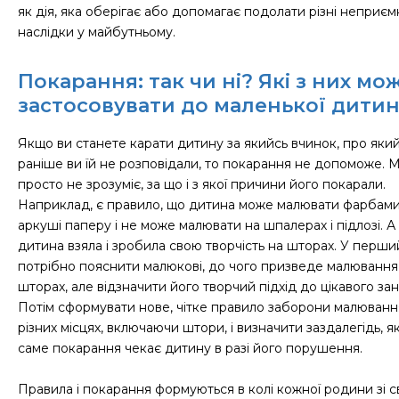
як дія, яка оберігає або допомагає подолати різні неприєм
наслідки у майбутньому.
Покарання: так чи ні? Які з них мо
застосовувати до маленької дити
Якщо ви станете карати дитину за якийсь вчинок, про яки
раніше ви їй не розповідали, то покарання не допоможе. 
просто не зрозуміє, за що і з якої причини його покарали.
Наприклад, є правило, що дитина може малювати фарбами
аркуші паперу і не може малювати на шпалерах і підлозі. А
дитина взяла і зробила свою творчість на шторах. У перши
потрібно пояснити малюкові, до чого призведе малювання
шторах, але відзначити його творчий підхід до цікавого зан
Потім сформувати нове, чітке правило заборони малюванн
різних місцях, включаючи штори, і визначити заздалегідь, я
саме покарання чекає дитину в разі його порушення.
Правила і покарання формуються в колі кожної родини зі с