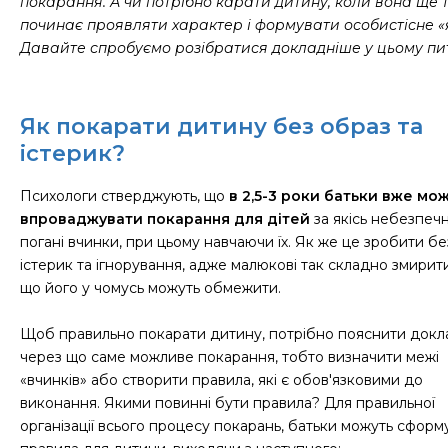
покарання. А чи потрібно карати дитину, коли вона ще 
починає проявляти характер і формувати особистісне «
Давайте спробуємо розібратися докладніше у цьому пит
Як покарати дитину без образ та
істерик?
Психологи стверджують, що
в 2,5-3 роки батьки вже мо
впроваджувати покарання для дітей
за якісь небезпечн
погані вчинки, при цьому навчаючи їх. Як же це зробити бе
істерик та ігнорування, адже малюкові так складно змирит
що його у чомусь можуть обмежити.
Щоб правильно покарати дитину, потрібно пояснити докл
через що саме можливе покарання, тобто визначити межі
«вчинків» або створити правила, які є обов'язковими до
виконання. Якими повинні бути правила? Для правильної
організації всього процесу покарань, батьки можуть сформ