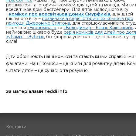
Irbis Comics
Publishing
) пропонує читачам захоплюючі,
розвиваючі та історичні комікси для дітей та молоді. Ми в
всесвітньовідомі бестселери! Для діток молодшого віку
-
комікси про всесвітньовідомих Смурфиків
, для дітей
шкільного віку –
розвиваюча серія історичних коміксів про
пригоди Джеронімо Стілтона
, для старшокласників та студ
– комікси
«Економіка...»
та
«Володимир – Князь Київський»
.
неймовірно цікавою буде
серія коміксів для дітей про дог
зубами – «Зубси»
, бо здорова усмішка – це справжня супе
сила!
Діти обожнюють наші комікси та стають їхніми справжніми
фанатами. Наші комікси – це книги для розвитку дітей. Ком
читати дітям – це сучасно та розумно!
За матеріалами Teddi info
Контакти