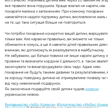
його вчасно. Маленька дитина вже через 20 хвилин не зга
яке правило вона порушила. Краще взагалі не карати, ніж
покарати малюка з запізненням. При кожному покаранні
намагайтеся надати підтримку дитині, висловлюючи жаль і
на те, що така ситуація більше не повториться.
Чи потрібні покарання конкретно вашій дитині, вирішуват
тільки вам. Але караючи правильно, ви зможете не тільки
обмежити в чомусь, а ще й навчити дітей правильним діям 
вчинкам, які допоможуть їм реалізуватися в майбутньому.
Не забуваємо, що батьки повинні не лише карати дитину з
провини та визначати кордони її діяльності, а також хвалит
заохочувати та винагороджувати своє чадо. Адже ніякі
покарання не будуть такими дієвими та результативними, 
за хорошу поведінку дитина не отримуватиме похвалу чи 
від часу невеличкий подарунок.
Як заохочення подаруйте своїй дитині чудові
комікси
українською мовою.
Видавництво «Ірбіс Комікси»
(
Издательство «Ирбис Коми