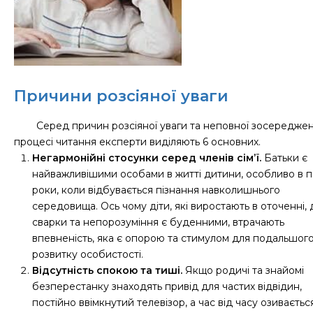
Причини розсіяної уваги
Серед причин розсіяної уваги та неповної зосереджен
процесі читання експерти виділяють 6 основних.
Негармонійні стосунки серед членів сім’ї.
Батьки є
найважливішими особами в житті дитини, особливо в 
роки, коли відбувається пізнання навколишнього
середовища. Ось чому діти, які виростають в оточенні, 
сварки та непорозуміння є буденними, втрачають
впевненість, яка є опорою та стимулом для подальшог
розвитку особистості.
Відсутність спокою та тиші.
Якщо родичі та знайомі
безперестанку знаходять привід для частих відвідин,
постійно ввімкнутий телевізор, а час від часу озиваєтьс