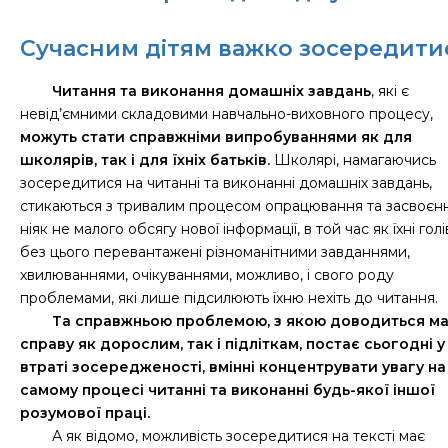
Сучасним дітям важко зосередити
Читання та виконання домашніх завдань
, які є
невід’ємними складовими навчально-виховного процесу,
можуть стати справжніми випробуваннями як для
школярів, так і для їхніх батьків.
Школярі, намагаючись
зосередитися на читанні та виконанні домашніх завдань,
стикаються з тривалим процесом опрацювання та засвоєн
ніяк не малого обсягу нової інформації, в той час як їхні голі
без цього перевантажені різноманітними завданнями,
хвилюваннями, очікуваннями, можливо, і свого роду
проблемами, які лише підсилюють їхню нехіть до читання.
Та справжньою проблемою, з якою доводиться м
справу як дорослим, так і підліткам, постає сьогодні у
втраті зосередженості, вмінні концентрувати увагу на
самому процесі читанні та виконанні будь-якої іншої
розумової праці.
А як відомо, можливість зосередитися на тексті має