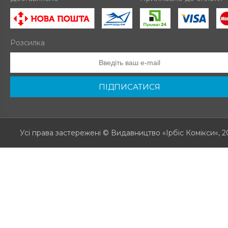
Розсилка
ПІДПИСАТИСЯ
Усі права застережені
© Видавництво «Ірбіс Комікси«, 2