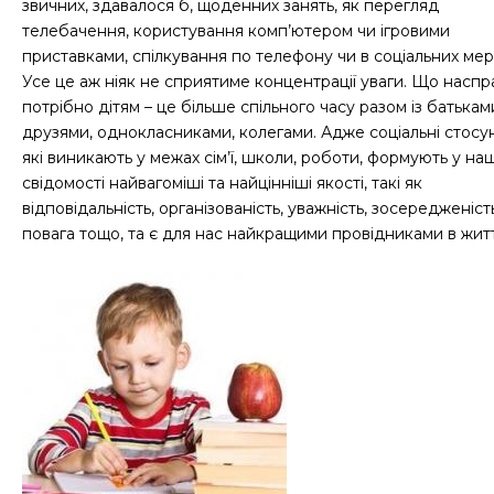
звичних, здавалося б, щоденних занять, як перегляд
телебачення, користування комп’ютером чи ігровими
приставками, спілкування по телефону чи в соціальних мер
Усе це аж ніяк не сприятиме концентрації уваги. Що наспр
потрібно дітям – це більше спільного часу разом із батькам
друзями, однокласниками, колегами. Адже соціальні стосу
які виникають у межах сім’ї, школи, роботи, формують у на
свідомості найвагоміші та найцінніші якості, такі як
відповідальність, організованість, уважність, зосередженість
повага тощо, та є для нас найкращими провідниками в житт