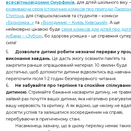
всесвітньовідомих Смурфиків
, для дітей шкільного віку –
розвиваюча серія історичних коміксів про пригоди Джерон
Стілтона
, для старшокласників та студентів – комікси
«Економіка...»
та
«Володимир – Князь Київський»
. А ще
неймовірно цікавою буде
серія коміксів для дітей про дог
зубами – «Зубси»
, бо здорова усмішка – це справжня супе
сила!
5.
Дозвольте дитині робити незначні перерви у про
виконання завдань.
Це дасть змогу освіжити пам’ять та
закріпити раніше опрацьований матеріал. 10 хвилин буде
достатньо, щоб допомогти дитини відволіктись від навчанн
перепочити після 1-2 годин безперервного читання.
6.
Не забувайте про терпіння та спокійне спілкуванн
дитиною.
Стримайте бажання насварити дитину, не трав
зайвий раз почуття вашої дитини, яка негативно реагувати
вашу нервовість та критику. А як відомо, ще нікому не вда
досягти успіхів та залишатися зосередженим на справі,
перебуваючи в пригніченому стані.
Насамкінець зазначу, що в цьому переліку немає таки