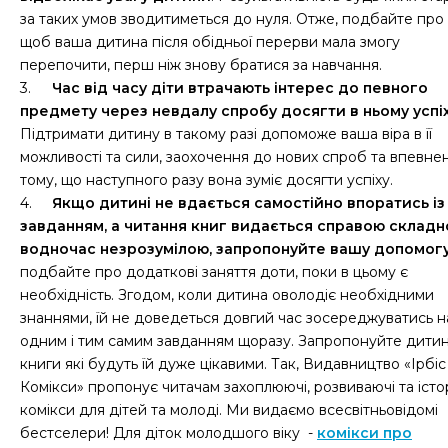
за таких умов зводитиметься до нуля. Отже, подбайте про 
щоб ваша дитина після обідньої перерви мала змогу
перепочити, перш ніж знову братися за навчання.
3.
Час від часу діти втрачають інтерес до певного
предмету через невдалу спробу досягти в ньому успі
Підтримати дитину в такому разі допоможе ваша віра в її
можливості та сили, заохочення до нових спроб та впевнен
тому, що наступного разу вона зуміє досягти успіху.
4.
Якщо дитині не вдається самостійно впоратись із
завданням, а читання книг видається справою складн
водночас незрозумілою, запропонуйте вашу допомог
подбайте про додаткові заняття доти, поки в цьому є
необхідність. Згодом, коли дитина оволодіє необхідними
знаннями, їй не доведеться довгий час зосереджуватись 
одним і тим самим завданням щоразу. Запропонуйте дитин
книги які будуть їй дуже цікавими. Так, Видавництво «Ірбіс
Комікси» пропонує читачам захоплюючі, розвиваючі та істо
комікси для дітей та молоді. Ми видаємо всесвітньовідомі
бестселери! Для діток молодшого віку -
комікси про