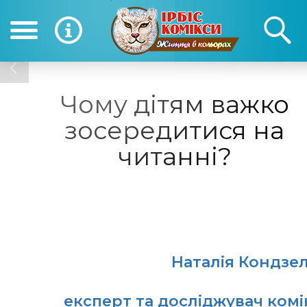
(050) 390-12-12
(0
12-12
Чому дітям важко
зосередитися на
читанні?
Наталія Кондзе
експерт та досліджувач комі