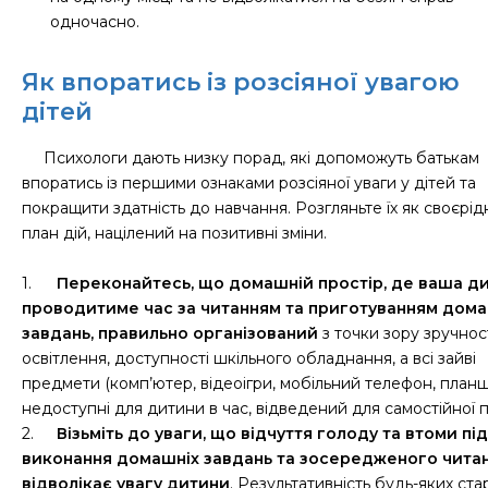
одночасно.
Як впоратись із розсіяної увагою
дітей
Психологи дають низку порад, які допоможуть батькам
впоратись із першими ознаками розсіяної уваги у дітей та
покращити здатність до навчання. Розгляньте їх як своєрі
план дій, націлений на позитивні зміни.
1.
Переконайтесь, що домашній простір, де ваша д
проводитиме час за читанням та приготуванням дома
завдань, правильно організований
з точки зору зручност
освітлення, доступності шкільного обладнання, а всі зайві
предмети (комп’ютер, відеоігри, мобільний телефон, план
недоступні для дитини в час, відведений для самостійної п
2.
Візьміть до уваги, що відчуття голоду та втоми під
виконання домашніх завдань та зосередженого чита
відволікає увагу дитини
. Результативність будь-яких ста