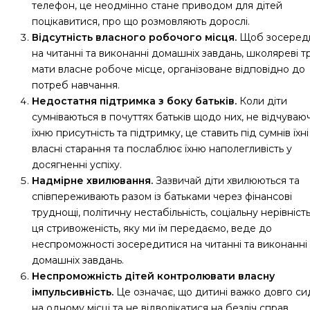
телефон, це неодмінно стане приводом для дітей
поцікавитися, про що розмовляють дорослі.
Відсутність власного робочого місця.
Щоб зосеред
на читанні та виконанні домашніх завдань, школяреві т
мати власне робоче місце, організоване відповідно до
потреб навчання.
Недостатня підтримка з боку батьків.
Коли діти
сумніваються в почуттях батьків щодо них, не відчуваю
їхню присутність та підтримку, це ставить під сумнів їхні
власні старання та послаблює їхню наполегливість у
досягненні успіху.
Надмірне хвилювання.
Зазвичай діти хвилюються та
співпереживають разом із батьками через фінансові
труднощі, політичну нестабільність, соціальну нерівність
ця стривоженість, яку ми їм передаємо, веде до
неспроможності зосередитися на читанні та виконанні
домашніх завдань.
Неспроможність дітей контролювати власну
імпульсивність.
Це означає, що дитині важко довго си
на одному місці та не відволікатися на безліч справ