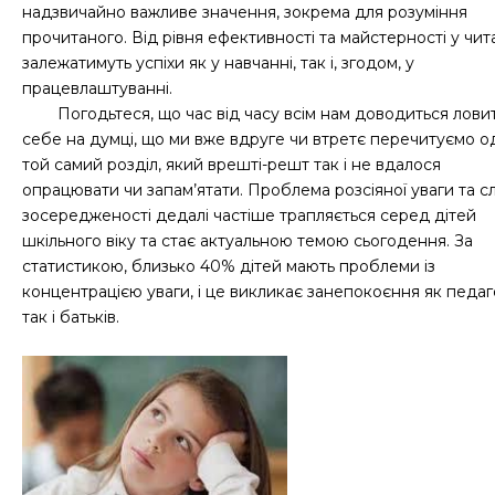
надзвичайно важливе значення, зокрема для розуміння
прочитаного. Від рівня ефективності та майстерності у чит
залежатимуть успіхи як у навчанні, так і, згодом, у
працевлаштуванні.
Погодьтеся, що час від часу всім нам доводиться лови
себе на думці, що ми вже вдруге чи втретє перечитуємо од
той самий розділ, який врешті-решт так і не вдалося
опрацювати чи запам’ятати. Проблема розсіяної уваги та с
зосередженості дедалі частіше трапляється серед дітей
шкільного віку та стає актуальною темою сьогодення. За
статистикою, близько 40% дітей мають проблеми із
концентрацією уваги, і це викликає занепокоєння як педаго
так і батьків.