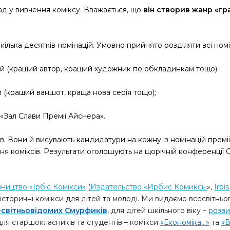
ад у вивчення коміксу. Вважається, що
він створив жанр «гр
ілька десятків номінацій. Умовно прийнято розділяти всі номін
й (кращий автор, кращий художник по обкладинкам тощо);
 (кращий ваншот, краща нова серія тощо);
 «Зал Слави Премії Айснера».
нів. Вони й висувають кандидатури на кожну із номінацій премі
я коміксів. Результати оголошують на щорічній конференції Co
ництво «Ірбіс Комікси»
(
Издательство «Ирбис Комиксы
»,
Irbi
історичні комікси для дітей та молоді. Ми видаємо всесвітньо
есвітньовідомих Смурфиків
, для дітей шкільного віку –
розви
 для старшокласників та студентів – комікси
«Економіка...»
та
«В