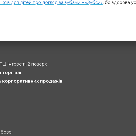
міксів для дітей про догляд за зубами – «Зубси»
, бо здорова у
 ТЦ Інтерсіті, 2 поверх
ї торгівлі
та корпоративних продажів
обово.