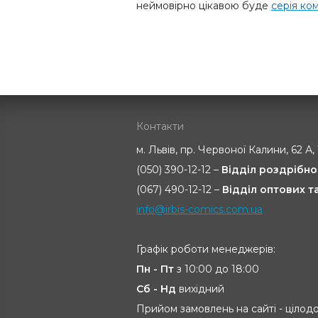
неймовірно цікавою буде
серія ко
Контакти
м. Львів, пр. Червоної Калини, 62 А,
(050) 390-12-12 –
Відділ роздрібно
(067) 490-12-12 –
Відділ оптових 
info@irbis-comics.com.ua
Графік роботи менеджерів:
Пн - Пт
з 10:00 до 18:00
Сб - Нд
вихідний
Прийом замовлень на сайті - цілод