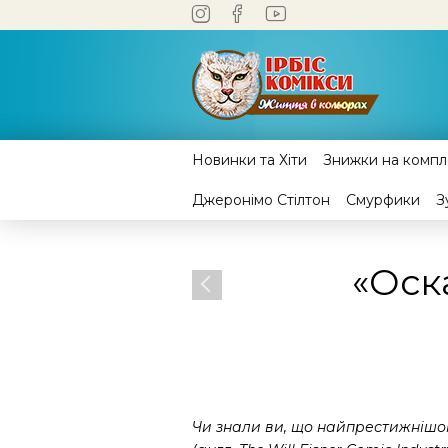
Новинки та Хіти
Знижки на компле
Джеронімо Стілтон
Смурфики
З
«Оск
Чи знали ви, що найпрестижнішою