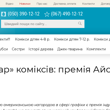
Відео
Новини
Про нас
Доставка, оплата
Контакти
Догові
(050) 390-12-12
(067) 490-12-12
кти!!!
Комікси дітям 4-8 р.
Комікси дітям 7-12 р.
Комікси д
убси
Сестри
Історії дерева
Джек-тварина
Комплекти
ар» коміксів: премія Ай
 американською нагородою в сфері графіки є премія індуст