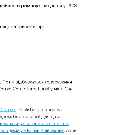
афічного роману»,
видавши у 1978
ації на три категорії:
ї. Потім відбувається голосування
mic-Con International у місті Сан-
s Comics
Publishing
) пропонує
відомі бестселери! Для діток
ваюча серія історичних коміксів
олодимир – Князь Київський»
. А ще