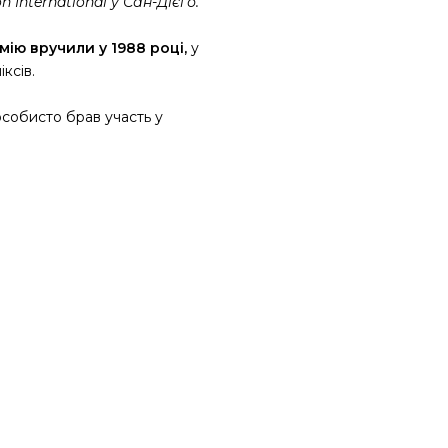
 International у Сан-Дієго.
мію вручили у 1988 році,
у
іксів.
особисто брав участь у