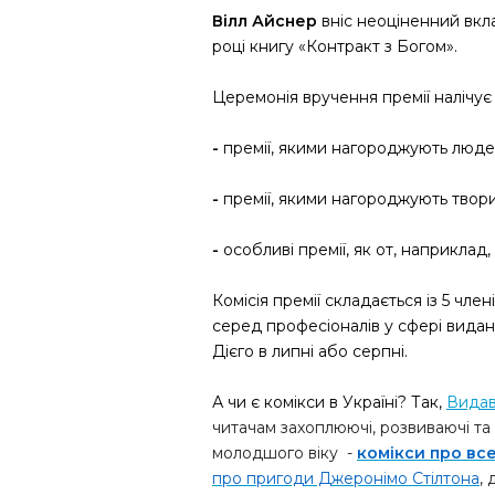
Вілл Айснер
вніс неоціненний вкл
році книгу «Контракт з Богом».
Церемонія вручення премії налічує к
-
премії, якими нагороджують люде
-
премії, якими нагороджують твори
-
особливі премії, як от, наприклад,
Комісія премії складається із 5 чле
серед професіоналів у сфері виданн
Дієго в липні або серпні.
А чи є комікси в Україні? Так,
Видав
читачам захоплюючі, розвиваючі та 
молодшого віку -
комікси про вс
про пригоди Джеронімо Стілтона
,