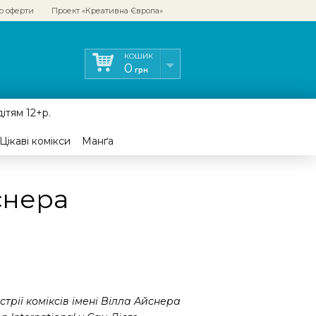
р оферти
Проект «Креативна Європа»
КОШИК
0
грн
ітям 12+р.
Цікаві комікси
Манґа
снера
рії коміксів імені Вілла Айснера