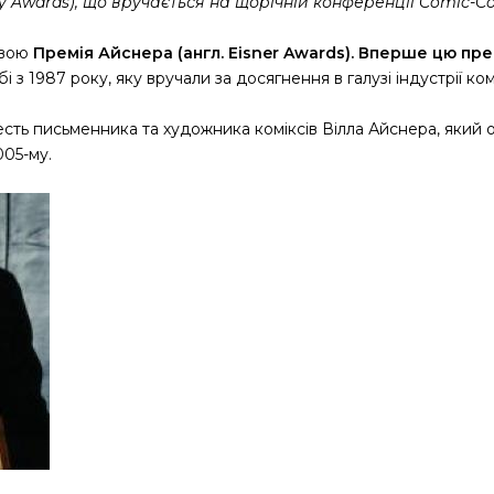
try Awards), що вручається на щорічній конференції Comic-Con
звою
Премія Айснера (англ. Eisner Awards). Вперше цю пре
і з 1987 року, яку вручали за досягнення в галузі індустрії ком
есть письменника та художника коміксів Вілла Айснера, який 
005-му.