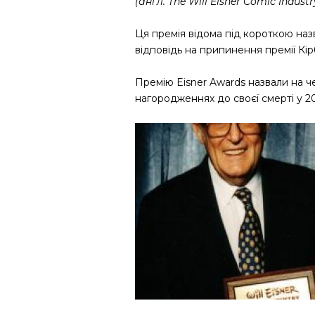
(англ. The Will Eisner Comic Indus
Ця премія відома під короткою на
відповідь на припинення премії Кірб
Премію Eisner Awards назвали на ч
нагородженнях до своєї смерті у 2