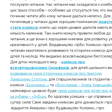
послухати читання. Час читання має складатися з комбін
цих трьох способів – особливо це стосується тих, хто л
починає читати або кому читання дається нелегко. Для 
початківців у читанні дуже хорошим помічником
можут
стати комікси
, книги, що окрім цікавих діалогів мають 
кількість малюнків. Такі книги можуть привити любов до
читання, а ще вони є хорошими книгами для розвитку у
креативності у дітей. Видавництво «Ірбіс Комікси» про
читачам захоплюючі, розвиваючі та історичні комікси дл
дітей та молоді. Ми видаємо всесвітньовідомі бестселер
Для діток молодшого віку -
комікси про
всесвітньовідомих Смурфиків
, для дітей шкільного ві
розвиваюча серія історичних коміксів про пригоди
Джеронімо Стілтона
, для старшокласників та студентів 
комікси
«Економіка...»
та
«Володимир – Князь Київський»
неймовірно цікавою буде
серія коміксів для дітей про 
за зубами – «Зубси»
, бо здорова усмішка – це справжня
супер сила! Саме завдяки коміксам діти дізнаються і пр
відкриття Америки і про будівництво Колізею, і про