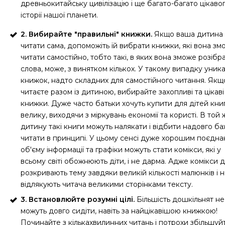
древньокитайську цивілізацію і ще багато-багато цікавог
історії нашої планети.
2. Вибирайте "правильні" книжки.
Якщо ваша дитина
читати сама, допоможіть їй вибрати книжки, які вона зм
читати самостійно, тобто такі, в яких вона зможе розібра
слова, може, з винятком кількох. У такому випадку уник
книжок, надто складних для самостійного читання. Якщ
читаєте разом із дитиною, вибирайте захопливі та цікаві
книжки. Дуже часто батьки хочуть купити для дітей кни
велику, виходячи з міркувань економії та користі. В той 
дитину такі книги можуть налякати і відбити надовго б
читати в принципі. У цьому сенсі дуже хорошим поєдн
об'єму інформації та графіки можуть стати комікси, які у
всьому світі обожнюють діти, і не дарма. Адже комікси 
розкривають тему завдяки великій кількості малюнків і 
відлякують читача великими сторінками тексту.
3. Встановлюйте розумні цілі.
Більшість дошкільнят не
можуть довго сидіти, навіть за найцікавішою книжкою!
Починайте з кількахвилинних читань і потрохи збільшуй