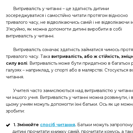
Витривалість у читанні – це здатність дитини
зосереджуватися і самостійно читати протягом відносно
тривалого часу, не відволікаючись самій і не відволікаючи і
З’ясуймо, як можна допомогти дитині виробити в собі
витривалість у читанні.
Витривалість означає здатність займатися чимось прот
тривалого часу. Така
витривалість, або ж стійкість, зміц
силу волі
. Витривалість може бути придатною в багатьох 
галузях – наприклад, у спорті або в малярстві. Стосується в
читання.
Учителі часто замислюються над витривалістю у читанні
чи іншого учня. Витривалість у читанні можна розвинути, і 
цьому учням можуть допомогти їхні батьки. Ось як це можн
зробити:
1. Змінюйте
спосіб читання
.
Батьки можуть запропону
дитині прочитати книжку самій, прочитати комусь, а та