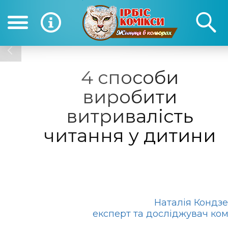
(050) 390-12-12
(0
12-12
4 способи
виробити
витривалість
читання у дитини
Наталія Кондз
експерт та досліджувач ком