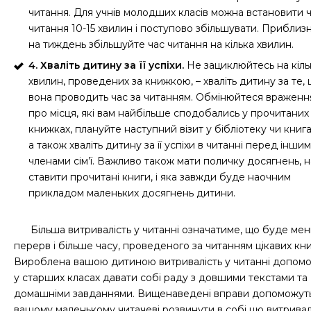
читання. Для учнів молодших класів можна встановити 
читання 10-15 хвилин і поступово збільшувати. Приблиз
на тиждень збільшуйте час читання на кілька хвилин.
4. Хваліть дитину за її успіхи.
Не зациклюйтесь на кіль
хвилин, проведених за книжкою, – хваліть дитину за те,
вона проводить час за читанням. Обмінюйтеся вражен
про місця, які вам найбільше сподобались у прочитаних
книжках, плануйте наступний візит у бібліотеку чи книг
а також хваліть дитину за її успіхи в читанні перед інши
членами сім’ї. Важливо також мати поличку досягнень, н
ставити прочитані книги, і яка завжди буде наочним
прикладом маленьких досягнень дитини.
Більша витривалість у читанні означатиме, що буде ме
перерв і більше часу, проведеного за читанням цікавих кн
Вироблена вашою дитиною витривалість у читанні допомо
у старших класах давати собі раду з довшими текстами та
домашніми завданнями. Вищенаведені вправи допоможут
вашому маленькому читачеві розвинути в собі цю витривалі