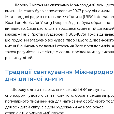
Щороку 2 квітня ми святкуємо Міжнародний день дит
книги. Це свято було започатковане 1967 року рішенням
Міжнародної ради з питань дитячої книги (IBBY-Internation
Board on Books for Young People). А дата була обрана не
випадково. Саме цього дня народився славетний данськи
казкар – Ганс Крістіан Андерсен (1805-1875). Тож, відзнача
цю подію, ми згадуємо всі чудові твори цього дивовижного
митця й оцінюємо подальші старання його послідовників. 
також розуміємо, яке місце сьогодні посідає книга у вихова
розвитку дітей.
Традиції святкування Міжнародно
дня дитячої книги
Щороку одна з національних секцій IBBY виступає
спонсором чудового свята. Крім того, обрана секція запр
популярного письменника для написання особливого пос
для всіх дітей світу, а відомі художники на його основі
створюють оригінальний плакат.