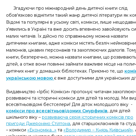
Згадуючи про міжнародний день дитячої книги слід
обов'язково відмітити такий жанр дитячої літератури як ко
Відомі та популярні в усьому світі, комікси, лише нещодавн
з'явились в Україні та вже досить впевнено завойовують си
малих читачів. Їх дійсно по справжньому можна назвати
дитячими книгами, адже комікси містять безліч неймовірни
малюнків, цікавих персонажів та захоплюючих діалогів. Тому
книги, безперечно, можна назвати книгами, що розвивают
дітей, а отже вони повинні займати важливе місце на поли
дитячих книг у домашніх бібліотеках. Приємно те, що
комі
українською мовою
є вже доступними для українських ді
Видавництво «Ірбіс Комікси» пропонує читачам захоплююч
розвиваючі та історичні комікси для дітей та молоді. Ми в
всесвітньовідомі бестселери! Для діток молодшого віку -
комікси про всесвітньовідомих Смурфиків
, для дітей
шкільного віку –
розвиваюча серія історичних коміксів про
пригоди Джеронімо Стілтона
, для старшокласників та студ
– комікси
«Економіка...»
та
«Володимир – Князь Київський»
.