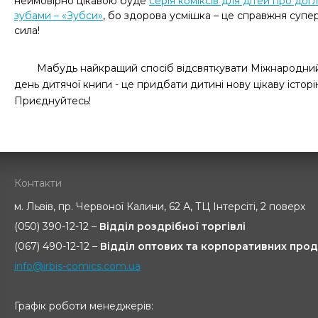
неймовірно цікавою буде
серія коміксів для дітей про дог
зубами – «Зубси»
, бо здорова усмішка – це справжня супе
сила!
Мабудь найкращий спосіб відсвяткувати Міжнародни
день дитячої книги - це придбати дитині нову цікаву історі
Приєднуйтесь!
Контакти
м. Львів, пр. Червоної Калини, 62 А, ТЦ Інтерсіті, 2 поверх
(050) 390-12-12 –
Відділ роздрібної торгівлі
(067) 490-12-12 –
Відділ оптових та корпоративних прод
info@irbis-comics.com.ua
Графік роботи менеджерів: