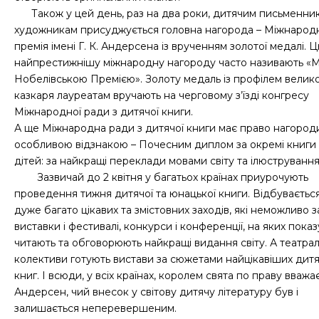
Також у цей день, раз на два роки, дитячим письменник
художникам присуджується головна нагорода – Міжнарод
премія імені Г. К. Андерсена із врученням золотої медалі. 
найпрестижнішу міжнародну нагороду часто називають «
Нобелівською Премією». Золоту медаль із профілем велик
казкаря лауреатам вручають на черговому з’їзді конгресу
Міжнародної ради з дитячої книги.
А ще Міжнародна ради з дитячої книги має право нагород
особливою відзнакою – Почесним диплом за окремі книги
дітей: за найкращі переклади мовами світу та ілюструванн
Зазвичай до 2 квітня у багатьох країнах приурочують
проведення тижня дитячої та юнацької книги. Відбуваєтьс
дуже багато цікавих та змістовних заходів, які неможливо з
виставки і фестивалі, конкурси і конференції, на яких показ
читають та обговорюють найкращі видання світу. А театрал
колективи готують вистави за сюжетами найцікавіших дит
книг. І всюди, у всіх країнах, королем свята по праву вважа
Андерсен, чий внесок у світову дитячу літературу був і
залишається неперевершеним.