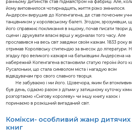
ранньому дитинстві став підмайстром на фабриці. Але, кол
йому виповнилося чотирнадцять, життя різко змінилося.
Андерсен вирушив до Копенгагена, де став почесним учн
танцівником у королівському балеті. Згодом, зрозумівши, 
його справжнє покликання в іншому, почав писати твори д
сцени і друкувати власні вірші у журналах того часу. Але
прославився на весь світ завдяки своїм казкам. 1833 року в
отримав Королівську стипендію за внесок до літератури. 
згадку про великого казкаря на батьківщині Андерсена на
набережній Копенгагена встановили статую героїні його к
Русалоньки, що стала символом міста і нагадую всім
відвідувачам про свого славного творця.
Не забуваємо і ми його. Щовечора, яким би втомливи
був день, сідаємо разом з дітьми у затишному куточку кімн
розгортаємо «Снігову королеву» чи іншу книгу казок і
поринаємо в розкішний вигаданий світ.
Комікси- особливий жанр дитячих
книг