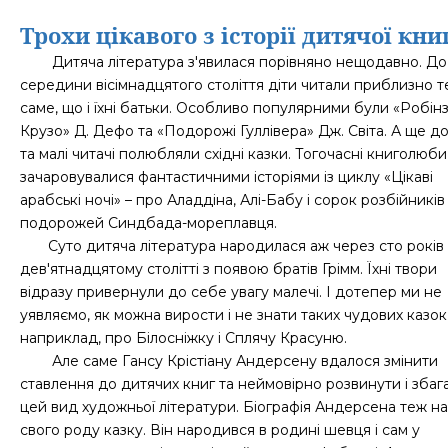
Трохи цікавого з історії дитячої кни
Дитяча література з'явилася порівняно нещодавно. До
середини вісімнадцятого століття діти читали приблизно т
саме, що і їхні батьки. Особливо популярними були «Робін
Крузо» Д. Дефо та «Подорожі Гуллівера» Дж. Світа. А ще д
та малі читачі полюбляли східні казки. Тогочасні книголюби
зачаровувалися фантастичними історіями із циклу «Цікаві
арабські ночі» – про Аладдіна, Алі-Бабу і сорок розбійників 
подорожей Синдбада-мореплавця.
Суто дитяча література народилася аж через сто років 
дев′ятнадцятому столітті з появою братів Грімм. Їхні твори
відразу привернули до себе увагу малечі. І дотепер ми не
уявляємо, як можна вирости і не знати таких чудових казок,
наприклад, про Білосніжку і Сплячу Красуню.
Але саме Гансу Крістіану Андерсену вдалося змінити
ставлення до дитячих книг та неймовірно розвинути і збаг
цей вид художньої літератури. Біографія Андерсена теж н
свого роду казку. Він народився в родині шевця і сам у