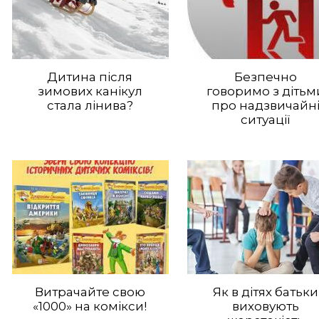
Дитина після
Безпечно
зимових канікул
говоримо з дітьм
стала лінива?
про надзвичайн
ситуації
Витрачайте свою
Як в дітях батьки
«1000» на комікси!
виховують