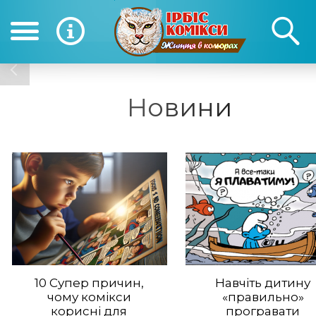
(050) 390-12-12
(0
12-12
Новини
10 Супер причин,
Навчіть дитину
чому комікси
«правильно»
корисні для
програвати