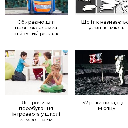
Обираємо для
Що і як називаєть
першокласника
у світі коміксів
шкільний рюкзак
Як зробити
52 роки висадці 
перебування
Місяць
інтроверта у школі
комфортним