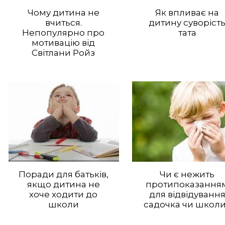
Чому дитина не
Як впливає на
вчиться.
дитину суворіст
Непопулярно про
тата
мотивацію від
Світлани Ройз
Поради для батьків,
Чи є нежить
якщо дитина не
протипоказання
хоче ходити до
для відвідуванн
школи
садочка чи школ