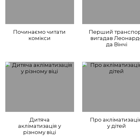
Починаємо читати
Перший транспо
комікси
вигадав Леонард
да Вінчі
Дитяча
Про акліматизаці
акліматизація у
у дітей
різному віці