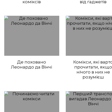
коміксів
від гаджетів
Де поховано
Комікси, які варт
Леонардо да Вінчі
прочитати, якщ
нічого в них не
розумієш