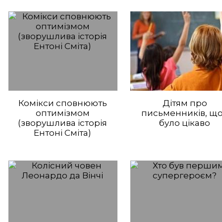
Комікси сповнюють
Дітям про
оптимізмом
письменників, щ
(зворушлива історія
було цікаво
Ентоні Сміта)