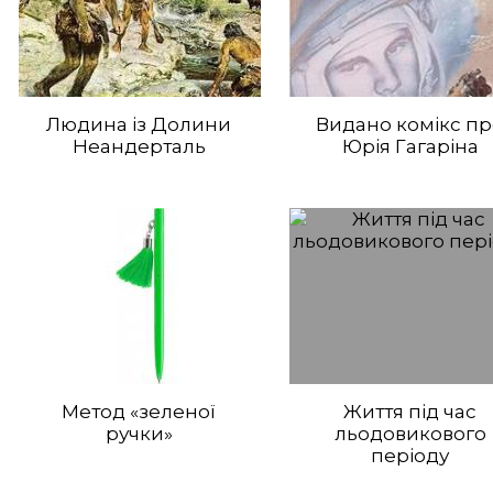
Людина із Долини
Видано комікс п
Неандерталь
Юрія Гагаріна
Метод «зеленої
Життя під час
ручки»
льодовикового
періоду