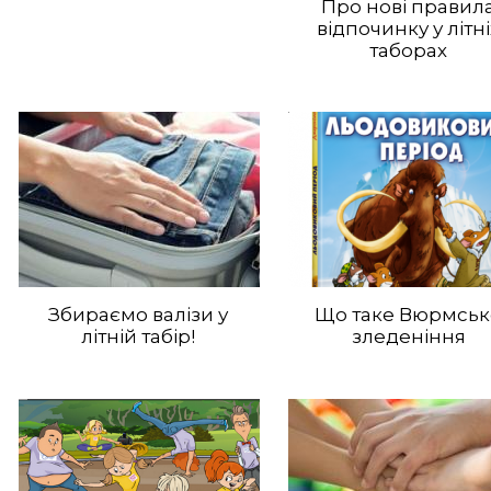
Про нові правил
відпочинку у літні
таборах
Збираємо валізи у
Що таке Вюрмськ
літній табір!
зледеніння