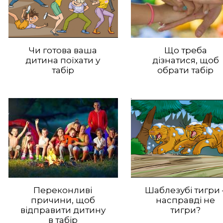
Чи готова ваша
Що треба
дитина поїхати у
дізнатися, щоб
табір
обрати табір
Переконливі
Шаблезубі тигри 
причини, щоб
насправді не
відправити дитину
тигри?
в табір