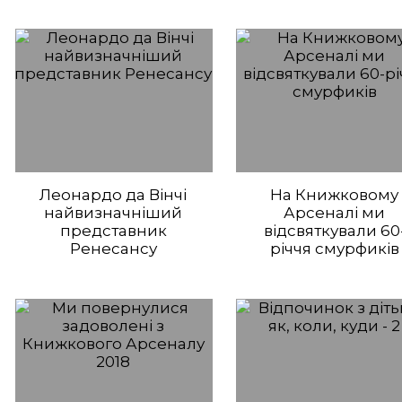
Леонардо да Вінчі
На Книжковому
найвизначніший
Арсеналі ми
представник
відсвяткували 60
Ренесансу
річчя смурфиків