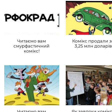
Читаємо вам
Комікс продали з
смурфастичний
3,25 млн доларів
комікс!
Читаємо вам
Як завдяки комік