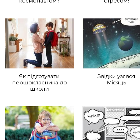
космонавтом?
стресом!
Як підготувати
Звідки узявся
першокласника до
Місяць
школи