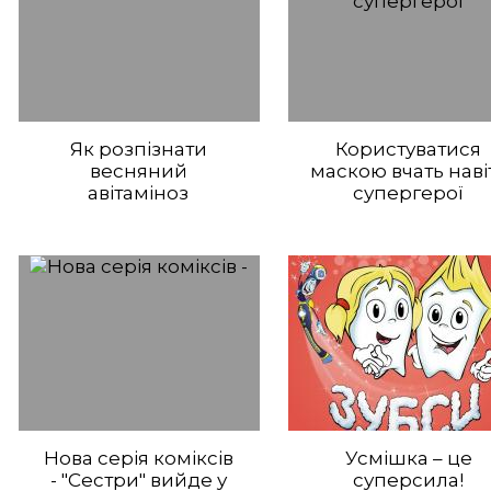
Як розпізнати
Користуватися
весняний
маскою вчать наві
авітаміноз
супергерої
Нова серія коміксів
Усмішка – це
- "Сестри" вийде у
суперсила!