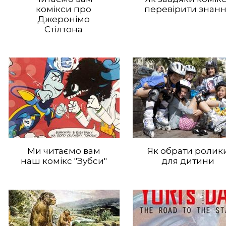
комікси про
перевірити знан
Джеронімо
Стілтона
Ми читаємо вам
Як обрати ролик
наш комікс "Зубси"
для дитини