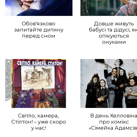
Обов'язково
Довше живуть
запитайте дитину
бабусі та дідусі, як
перед сном
опікуються
онуками
Світло, камера,
В день Хелловін
Стілтон! – уже скоро
про комікс
у нас!
«Сімейка Адамсів